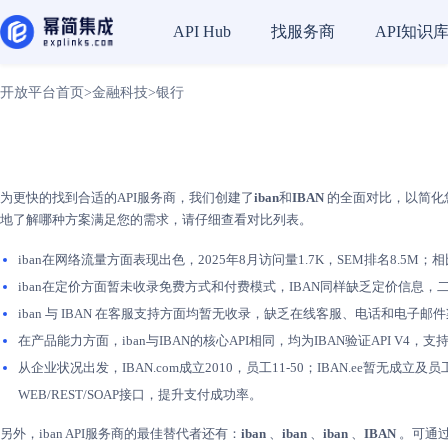
找服务商
API知识
API Hub
开放平台首页
>
金融科技
>
银行
为更快的找到合适的API服务商，我们创建了
iban
和
IBAN
的全面对比，以简化您
地了解哪种方案满足您的需求，请仔细查看对比列表。
iban在网络流量方面表现出色，2025年8月访问量1.7K，SEM排名8.5M；相
iban在定价方面暂未收录免费方式和付费模式，IBAN同样缺乏定价信息，
iban 与 IBAN 在客服支持方面均暂无收录，缺乏在线客服、电话和电子
在产品能力方面，iban与IBAN的核心API相同，均为IBAN验证AP
从企业状况出发，IBAN.com成立2010，员工11-50；IBAN.ee暂无成
WEB/REST/SOAP接口，提升支付成功率。
另外，iban API服务商的最佳替代者还有：
iban
、
iban
、
iban
、
IBAN
。可通