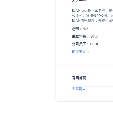
关于iban
IBAN.com是一家专注于提
验证和计算服务的公司。
IBAN的完整性，并提供A
IBAN验证，包括34个S
总部：
N/A
提供BIC验证服务，并支持
验证。IBAN.com致力
成立年份：
2010
和安全性，减少因无效IB
公司员工：
11-50
费。
前往主页→
官网首页
去官网→