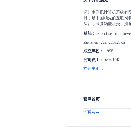
关于腾讯混元
深圳市腾讯计算机系统有限公
月，是中国领先的互联网
深圳，业务涵盖社交、娱
域。腾讯以用户价值为依
总部：
tencent seafront tower
服务，致力于提升人类生
微信等知名社交平台，以
shenzhen, guangdong, cn
业服务。腾讯还积极布局
成立年份：
1998
技术，推动产业升级和社
公司员工：
over-10K
前往主页→
官网首页
去官网→