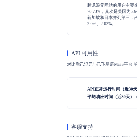
腾讯混元网站的用户主要
76.73%，其次是美国为5
新加坡和日本并列第三，占
3.0%、2.02%。
API 可用性
对比腾讯混元与讯飞星辰MaaS平台 的
API正常运行时间（近30
平均响应时间（近30天）
客服支持