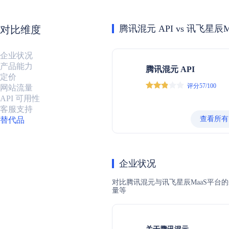
腾讯混元 API vs 讯飞星辰M
对比维度
企业状况
产品能力
腾讯混元 API
定价
评分57/100
网站流量
API 可用性
客服支持
查看所有
替代品
企业状况
对比腾讯混元与讯飞星辰MaaS平
量等