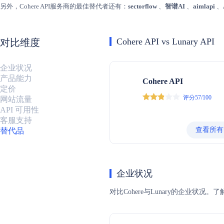
另外，Cohere API服务商的最佳替代者还有：
sectorflow
、
智谱AI
、
aimlapi
、
Cohere API vs Lunary API
对比维度
企业状况
产品能力
Cohere API
定价
评分57/100
网站流量
API 可用性
客服支持
查看所有
替代品
企业状况
对比Cohere与Lunary的企业