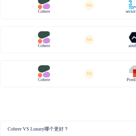
VS
Cohere
secto
VS
Cohere
aiml
VS
Cohere
Predi
Cohere VS Lunary哪个更好？