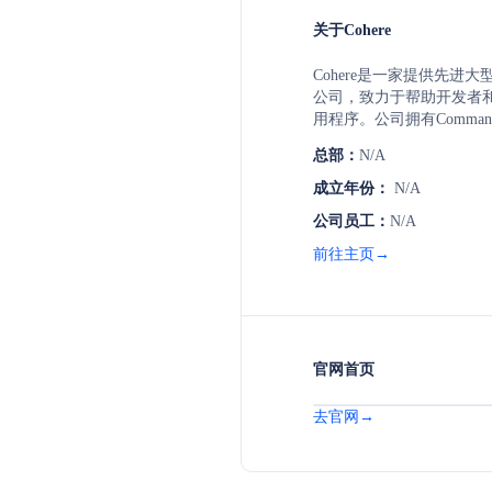
关于Cohere
Cohere是一家提供先进大
公司，致力于帮助开发者和
用程序。公司拥有Comma
Command R和Command
总部：
N/A
API支持对话代理、文本
Cohere还提供RAG技
成立年份：
N/A
性。此外，公司还提供Embe
公司员工：
N/A
提升搜索、分类和RAG结果
在公有云、私有云以及本
前往主页→
用，满足不同客户的隐私
官网首页
去官网→