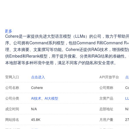
更多
Cohere是一家提供先进大型语言模型（LLMs）的公司，致力于帮助
序。公司拥有Command系列模型，包括Command R和Command R
理、文本摘要、文案撰写等功能。Cohere还提供RAG技术，增强模
供Embed和Rerank模型，用于提升搜索、分类和RAG结果的准确性。
本地部署等多种环境中使用，满足不同客户的隐私和安全需求。
官网入口
点击进入
API开放平台
点
公司名称
Cohere
公司简称
C
公司分类
AI技术
、
AI大模型
主营产品
L
成立时间
N/A
总部地址
N
网站排名
45.8K
月用户量
27