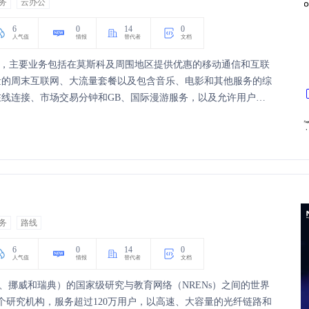
务
云办公
6
0
14
0
人气值
情报
替代者
文档
司，主要业务包括在莫斯科及周围地区提供优惠的移动通信和互联
量的周末互联网、大流量套餐以及包含音乐、电影和其他服务的综
M在线连接、市场交易分钟和GB、国际漫游服务，以及允许用户交
务
路线
6
0
14
0
人气值
情报
替代者
文档
冰岛、挪威和瑞典）的国家级研究与教育网络（NRENs）之间的世界
个研究机构，服务超过120万用户，以高速、大容量的光纤链路和