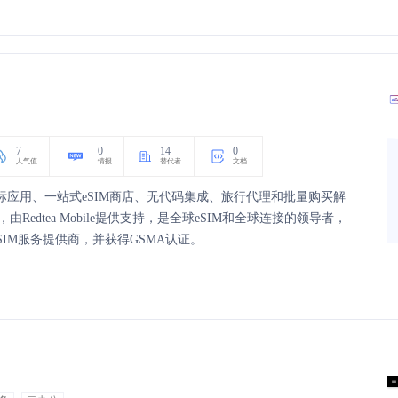
7
0
14
0
人气值
情报
替代者
文档
，提供白标应用、一站式eSIM商店、无代码集成、旅行代理和批量购买解
edtea Mobile提供支持，是全球eSIM和全球连接的领导者，
SIM服务提供商，并获得GSMA认证。