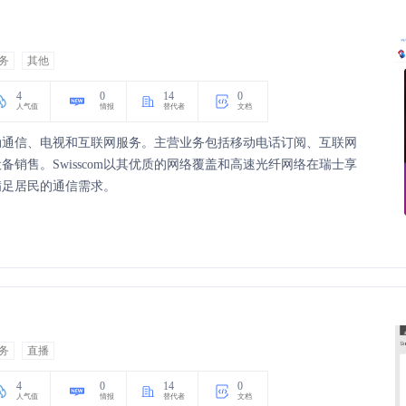
务
其他
4
0
14
0
人气值
情报
替代者
文档
供移动通信、电视和互联网服务。主营业务包括移动电话订阅、互联网
销售。Swisscom以其优质的网络覆盖和高速光纤网络在瑞士享
满足居民的通信需求。
务
直播
4
0
14
0
人气值
情报
替代者
文档