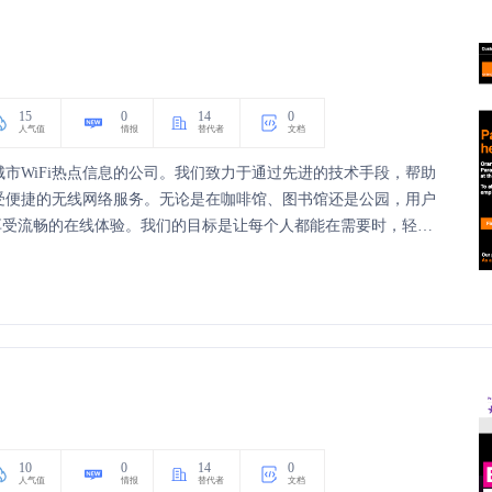
15
0
14
0
人气值
情报
替代者
文档
于提供城市WiFi热点信息的公司。我们致力于通过先进的技术手段，帮助
点，享受便捷的无线网络服务。无论是在咖啡馆、图书馆还是公园，用户
享受流畅的在线体验。我们的目标是让每个人都能在需要时，轻松
便捷。
10
0
14
0
人气值
情报
替代者
文档