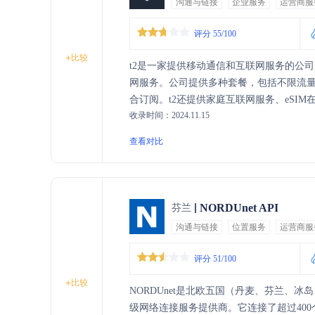
沟通与链接
企业服务
运营商服
评分 55/100
+
比较
t2是一家提供移动通信和互联网服务的公
网服务。公司提供多种套餐，包括不限流
合订阅。t2还提供家庭互联网服务、eSI
收录时间：2024.11.15
换分钟和GB的功能。
查看对比
NORDUnet API
芬兰
沟通与链接
位置服务
运营商服
评分 51/100
+
比较
NORDUnet是北欧五国（丹麦、芬兰、
级网络连接服务提供商。它连接了超过400