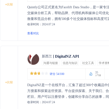
+
比较
Quintly公司正式更名为Facelift Data Stud
交媒体分析工具，帮助品牌、代理机构和媒体公司优化其社交媒体策
衡量和竞品分析，拥有500多个社交媒体指标和高度可
收录时间：2024.07.24
务，确保数据的灵活性和安全性。通过Facelift Data
的高质量数据，从而做出更明智的业务决策。
查看对比
DigitalNZ API
新西兰
沟通与链接
信息与知识
社交工具
学术资
35
评分 54/100
人气值
+
比较
DigitalNZ是一个在线平台，汇集了超过300个收藏
方搜索和探索这些资源。平台提供探索、关于我们、
栏目。用户可以注册登录，创建和分享自己的故事，同时也可
收录时间：2024.07.24
来创造新的应用和网站。