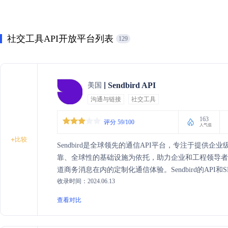
社交工具API开放平台列表
129
Sendbird API
美国
沟通与链接
社交工具
163
评分 59/100
人气值
+
比较
Sendbird是全球领先的通信API平台，专注于提
靠、全球性的基础设施为依托，助力企业和工程领导者
道商务消息在内的定制化通信体验。Sendbird的API和SDK支持i
收录时间：2024.06.13
化了开发流程，使开发者能够快速集成丰富的通信功能，从
的客户包括Carousell、Redfin、Accolade等知
查看对比
名。