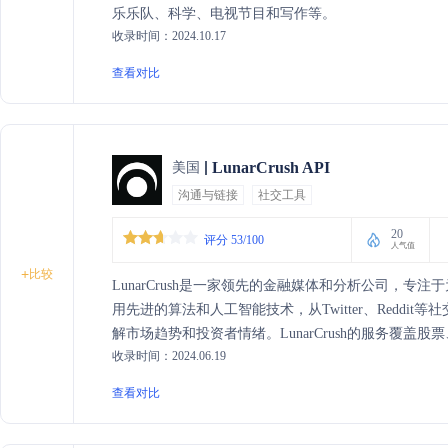
乐乐队、科学、电视节目和写作等。
收录时间：2024.10.17
查看对比
LunarCrush API
美国
沟通与链接
社交工具
20
评分 53/100
人气值
+
比较
LunarCrush是一家领先的金融媒体和分析公司，
用先进的算法和人工智能技术，从Twitter、Redd
解市场趋势和投资者情绪。LunarCrush的服务覆盖
收录时间：2024.06.19
准确的市场洞察。通过LunarCrush的分析工具，
查看对比