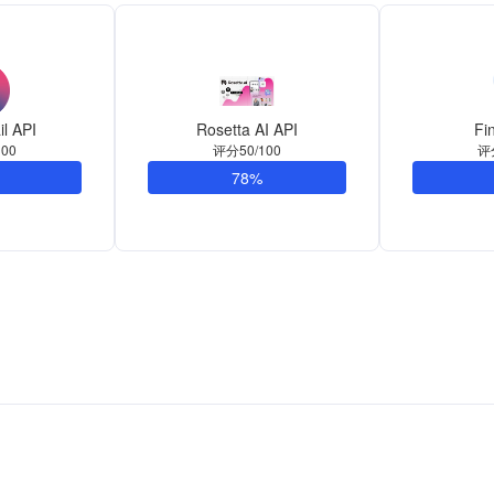
il API
Rosetta AI API
Fi
00
评分50/100
评
78%