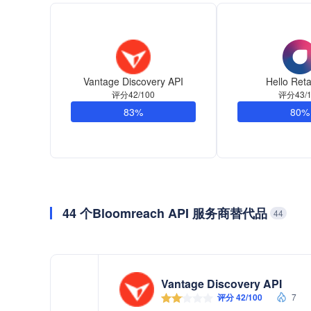
Vantage Discovery API
Hello Reta
评分42/100
评分43/1
83%
80%
44 个Bloomreach API 服务商替代品
44
Vantage Discovery API
评分 42/100
7