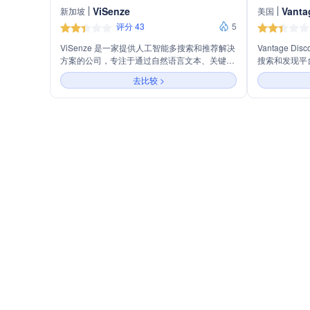
ViSenze
Vanta
新加坡
美国
评分 43
5
ViSenze 是一家提供人工智能多搜索和推荐解决
Vantage D
方案的公司，专注于通过自然语言文本、关键
搜索和发现平
词、图像或任意组合的一站式搜索简化产品发
务，旨在提升
去比较 >
现，提高转化率。公司还提供个性化推荐、体验
体验愉悦的购
工作室、GenAI智能标签和分析工具，以增强在
个性化融为一
线购物体验并优化客户旅程。ViSenze 的平台支
的购物体验，
持全球品牌和零售商，提供统一的多模态体验、
客户终身价值
尖端的AI和机器学习技术、全球支持和定制服
务，以及行业领先的专业知识。