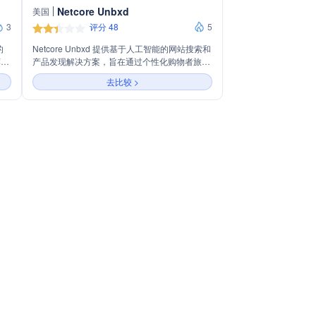
Netcore Unbxd
美国
3
评分 48
5
的
Netcore Unbxd 提供基于人工智能的网站搜索和
荐、
产品发现解决方案，旨在通过个性化购物者旅
件
程、实时推荐和智能产品信息管理来提升电子商
去比较 >
索和
务性能。公司主营业务包括AI驱动的搜索和浏
览、个性化推荐、易用的商品管理工具和基于AI
的产品信息管理，以提高转化率和收入。