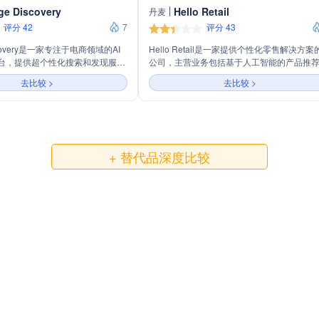
ge Discovery
Hello Retail
丹麦
评分 42
7
评分 43
iscovery是一家专注于电商领域的AI
Hello Retail是一家提供个性化零售解决方案
台，提供超个性化搜索和发现服
公司，主营业务包括基于人工智能的产品推
转化率和客单价，同时引导消费者
个性化搜索、页面优化、受众分析和触发邮
去比较 >
去比较 >
物旅程。公司通过将搜索、推荐和
等，旨在通过数据驱动的商品管理、智能搜
体，利用数据驱动的引擎提供连贯
个性化购物体验来帮助电商提高销售业绩。
以最大化收入、转化率、客单价和
。
+ 替代品深度比较