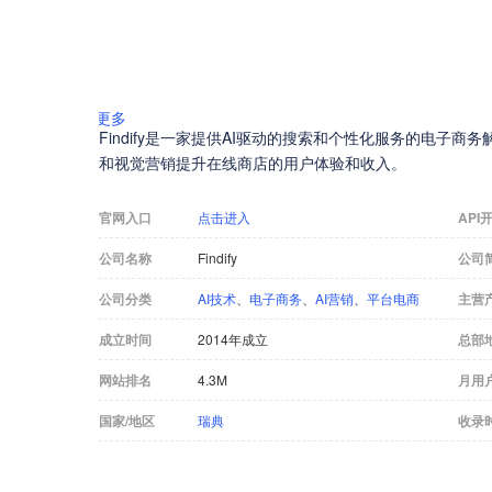
更多
Findify是一家提供AI驱动的搜索和个性化服务的电子
和视觉营销提升在线商店的用户体验和收入。
官网入口
点击进入
API
公司名称
Findify
公司
公司分类
AI技术
、
电子商务
、
AI营销
、
平台电商
主营
成立时间
2014年成立
总部
网站排名
4.3M
月用
国家/地区
瑞典
收录