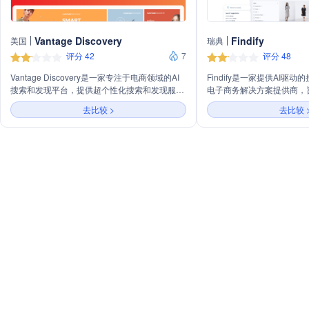
Vantage Discovery
Findify
美国
瑞典
评分 42
7
评分 48
Vantage Discovery是一家专注于电商领域的AI
Findify是一家提供AI驱
搜索和发现平台，提供超个性化搜索和发现服
电子商务解决方案提供商，
务，旨在提升转化率和客单价，同时引导消费者
商品推荐和视觉营销提升在
去比较 >
去比较 
体验愉悦的购物旅程。公司通过将搜索、推荐和
收入。
个性化融为一体，利用数据驱动的引擎提供连贯
的购物体验，以最大化收入、转化率、客单价和
客户终身价值。