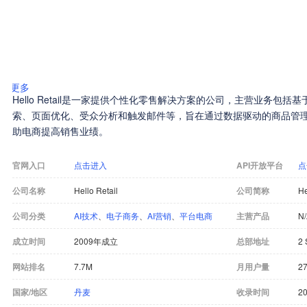
更多
Hello Retail是一家提供个性化零售解决方案的公司，主营业务包
索、页面优化、受众分析和触发邮件等，旨在通过数据驱动的商品管
助电商提高销售业绩。
官网入口
点击进入
API开放平台
点
公司名称
Hello Retail
公司简称
He
公司分类
AI技术
、
电子商务
、
AI营销
、
平台电商
主营产品
N
成立时间
2009年成立
总部地址
2 
网站排名
7.7M
月用户量
27
国家/地区
丹麦
收录时间
20