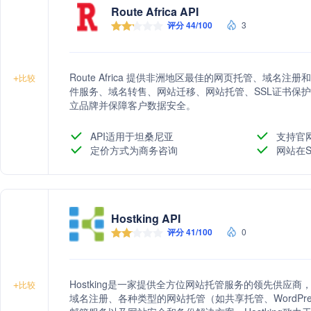
Route Africa API
评分 44/100
3
Route Africa 提供非洲地区最佳的网页托管、域名
+
比较
件服务、域名转售、网站迁移、网站托管、SSL证书保
立品牌并保障客户数据安全。
API适用于坦桑尼亚
支持官
定价方式为商务咨询
网站在S
Hostking API
评分 41/100
0
Hostking是一家提供全方位网站托管服务的领先供应
+
比较
域名注册、各种类型的网站托管（如共享托管、WordPr