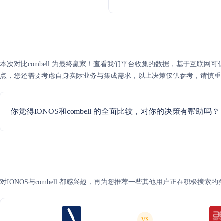
本次对比combell 为最终赢家！查看我们平台收集的数据，基于互联网可信度评
点，您还需要考虑自身实际业务与集成需求，以上决策仅供参考，请慎重
你觉得IONOS和combell 的全面比较，对你的决策有帮助吗？
对IONOS与combell 都感兴趣，再为您推荐一些其他用户正在积极搜索
VS