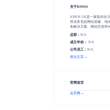
关于IONOS
IONOS UK是一家提供
营业务包括网站搭建、域
务解决方案、网站托管和Wor
供域名搜索、SSL证书、
总部：
N/A
服务以及各种电子商务平
轻松创建和管理在线业务
成立年份：
N/A
公司员工：
N/A
前往主页→
官网首页
去官网→