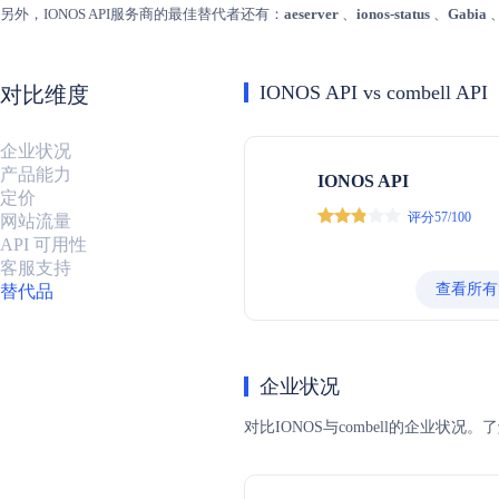
另外，IONOS API服务商的最佳替代者还有：
aeserver
、
ionos-status
、
Gabia
IONOS API vs combell API
对比维度
企业状况
产品能力
IONOS API
定价
评分57/100
网站流量
API 可用性
客服支持
查看所有
替代品
企业状况
对比IONOS与combell的企