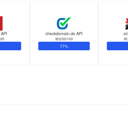
 API
checkdomain.de API
xi
00
评分50/100
评
77%