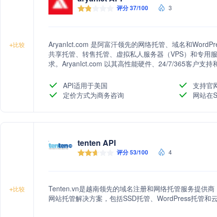
评分 37/100
3
AryanIct.com 是阿富汗领先的网络托管、域名和Wo
+
比较
共享托管、转售托管、虚拟私人服务器（VPS）和专用
求。AryanIct.com 以其高性能硬件、24/7/365
可靠的网络托管解决方案。
API适用于美国
支持官
定价方式为商务咨询
网站在S
tenten API
评分 53/100
4
Tenten.vn是越南领先的域名注册和网络托管服务提
+
比较
网站托管解决方案，包括SSD托管、WordPress托管和