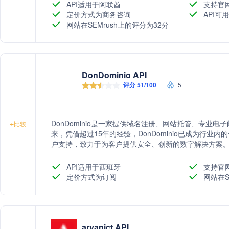
API适用于阿联酋
支持官
定价方式为商务咨询
API可用
网站在SEMrush上的评分为32分
DonDominio API
评分 51/100
5
DonDominio是一家提供域名注册、网站托管、专业电
+
比较
来，凭借超过15年的经验，DonDominio已成为行
户支持，致力于为客户提供安全、创新的数字解决方案
API适用于西班牙
支持官
定价方式为订阅
网站在S
aryanict API