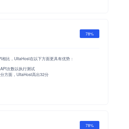
78%
t API相比，UltaHost在以下方面更具有优势：
API次数以执行测试
方面，UltaHost高出32分
78%