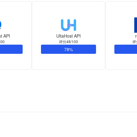
t API
UltaHost API
r
00
评分48/100
评
78%