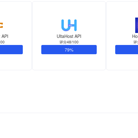
 API
UltaHost API
Ho
00
评分48/100
评
79%