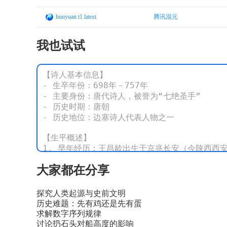
hunyuan t1 latest
腾讯混元
我也试试
【诗人基本信息】

- 生卒年份：698年－757年

- 主要身份：唐代诗人，被誉为“七绝圣手”

- 历史时期：唐朝

- 历史地位：边塞诗人代表人物之一

【生平概述】

1. 早年经历：王昌龄出生于京兆长安（今陕西西安
2. 成长历程：青年时期曾游历各地，增长见识，后
大家都在分享
3. 仕途经历：历任校书郎、县尉等职，因直言敢
4. 晚年生活：晚年仕途坎坷，但诗歌创作成就卓著
探究人类起源与史前文明
【诗词作品时间线】

历史难题：先有鸡还是先有蛋
1. 早期作品：

求解数字序列规律
   - 创作时间：开元年间

讨论扔石头对船高度的影响