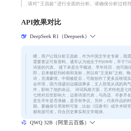
请对"王昌龄"进行全面的分析。请确保分析过程
API效果对比
DeepSeek R1（Deepseek）
嗯，用户让我分析王昌龄，作为中国文学史专家，我
需要查证可靠资料。通常认为他生于约698年，卒于7
诗派的代表。 接下来是生平概述。早年经历，他可能
郎，后来被贬到岭南和龙标，所以有“王龙标”之称。
诗，充满豪情。中期被贬后，可能创作了更多反映现实
会环境，国力强盛但边疆战事多，文人投笔从戎的风
件，影响了他的命运。 诗词风格方面，艺术特色是七
七绝对后世影响大，边塞诗派代表，与高适、岑参齐名
是生卒年是否准确，是否有争议。另外，代表作品的
期。要确保引用资料可靠，比如《旧唐书》或学术研
都有据可依，符合历史事实和文学规律。
QWQ 32B（阿里云百炼）