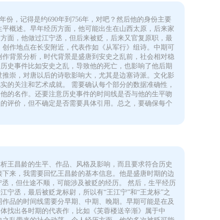
份，记得是约690年到756年，对吧？然后他的身份主要
生平概述。早年经历方面，他可能出生在山西太原，后来家
途方面，他做过江宁丞，但后来被贬，后来又官复原职，最
，创作地点在长安附近，代表作如《从军行》组诗。中期可
创作背景分析，时代背景是盛唐到安史之乱前，社会相对稳
。历史事件比如安史之乱，导致他的死亡，也影响了他后期
世推崇，对唐以后的诗歌影响大，尤其是边塞诗派。文化影
实的关注和艺术成就。 需要确认每个部分的数据准确性，
是他的名作。还要注意历史事件的时间线是否与他的生平吻
人的评价，但不确定是否需要具体引用。总之，要确保每个
分析王昌龄的生平、作品、风格及影响，而且要求符合历史
接下来，我需要回忆王昌龄的基本信息。他是盛唐时期的边
江宁丞，但仕途不顺，可能涉及被贬的经历。 然后，生平经历
宁丞，最后被贬龙标尉，所以有“王江宁”和“王龙标”之
词作品的时间线需要分早期、中期、晚期。早期可能是在及
具体找出各时期的代表作，比如《芙蓉楼送辛渐》属于中