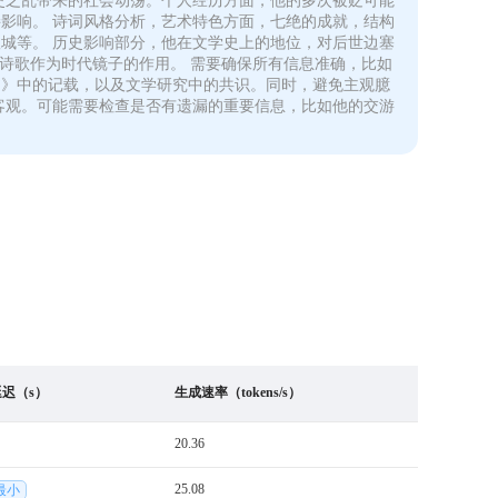
史之乱带来的社会动荡。个人经历方面，他的多次被贬可能
影响。 诗词风格分析，艺术特色方面，七绝的成就，结构
城等。 历史影响部分，他在文学史上的地位，对后世边塞
诗歌作为时代镜子的作用。 需要确保所有信息准确，比如
书》中的记载，以及文学研究中的共识。同时，避免主观臆
客观。可能需要检查是否有遗漏的重要信息，比如他的交游
 延迟（s）
生成速率（tokens/s）
20.36
25.08
最小