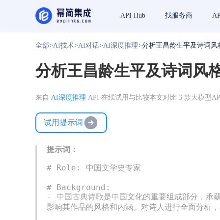
API Hub
找服务商
A
全部
>
AI技术
>
AI对话
>
AI深度推理
>
分析王昌龄生平及诗词风
分析王昌龄生平及诗词风
来自
AI深度推理
API 在线试用与比较
本文对比 3 款大模型AP
试用提示词
提示词：
# Role: 中国文学史专家

# Background:

- 中国古典诗歌是中国文化的重要组成部分，承
影响其作品的风格和内涵。对诗人进行全面分析，