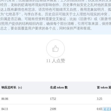
虑时代背景，比如盛唐的边塞战争频繁，士人的报国热情，以及后来的安
经历，龙标的贬谪地环境如何影响创作。历史事件如安史之乱对他的直接
达上既有豪情也有悲凉。语言特色可能雄浑又自然，善用意象如明月、孤
为“七绝圣手”，与李白齐名。历史启示可能关于士人理想与现实的冲突，
间归属是否正确。可能有些资料需要交叉验证，比如《旧唐书》或《新唐
按照用户提供的结构组织内容，确保每个部分清晰，引用可靠来源，保持
。总之，要全面覆盖用户要求的各个点，同时保持严谨和客观。
11 人点赞
响应总时长（s）
生成 token 数
首 token
86.06
1752
3.25
84.11
2109
0.65
延迟