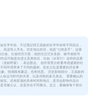
比如生卒年份。不过我记得王昌龄的生卒年份有不同说法，
白、高适等人齐名。历史地位的话，他是“七绝圣手”，边塞
始仕途。仕途经历方面，他担任过汜水县尉、秘书省校书
期作品可能是在进士及第前后，比如《从军行》这样的边塞
《龙标野宴》，表达豁达。 创作背景分析要考虑盛唐的社
的不同环境带来了不同的题材。安史之乱是重要的历史事
意象。情感既有豪迈，也有忧思。 历史影响部分，王昌龄的
人命运与时代的关系，以及诗歌的多元表达。 需要确认的
再核实。还有贬谪的具体时间和地点，是否会影响作品分
位是否被公认，还是存在不同看法。总之，要确保每个部分