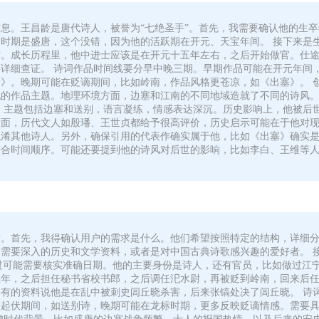
。王昌龄是唐代诗人，被誉为“七绝圣手”。首先，我需要确认他的生卒年
时期是盛唐，这个没错，因为他的活跃期在开元、天宝年间。 接下来是
作。成长历程里，他中进士应该是在开元十五年左右，之后开始做官。仕
详细查证。 诗词作品时间线要分早中晚三期。早期作品可能在开元年间
》。晚期可能在贬谪期间，比如岭南，作品风格更苍凉，如《出塞》。 
他的作品主题。地理环境方面，边塞和江南的不同地域造就了不同的诗风
，主题包括边塞和送别，语言凝练，情感表达深沉。历史影响上，他被后
面，历代文人如殷璠、王世贞都给予很高评价，历史启示可能在于他对现
混淆其他诗人。另外，确保引用的代表作确实属于他，比如《出塞》确实
年，符合时间顺序。可能还要提到他的诗风对后世的影响，比如李白、王维等
求。首先，我得确认用户的需求是什么。他们希望按照特定的结构，详细
需要深入的历史和文学资料，或者是对中国古典诗歌感兴趣的爱好者。 
年？不过可能需要核实准确日期。他的主要身份是诗人，还有官员，比如做过
年，之后担任秘书省校书郎，之后调任汜水尉，再被贬到岭南，回来后任江
有的资料说他是在乱中被刺史闾丘晓杀害，后来张镐处决了闾丘晓。 诗
途起伏期间，如送别诗，晚期可能在龙标时期，更多反映贬谪情感。需要