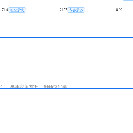
74.9
2157
0.99
响应最快
内容最多
），早年家境贫寒，但勤奋好学。

考中进士，开始仕途生涯。

谏被贬为龙标尉，后因安史之乱被杀。

，对后世影响深远。
