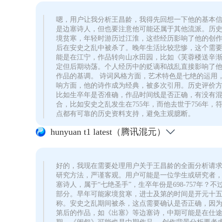
嗯，用户让我分析王昌龄，我得先回想一下他的基本信息
是边塞诗人，但也要注意他可能还属于其他流派。历史
境贫寒，年轻时游历过江淮，这些经历影响了他的创
后在安史之乱中被杀了。晚年生活比较悲惨，这个需要
能是在江宁，作品转向山水田园，比如《芙蓉楼送辛渐
定但后期动荡。个人经历中的贬谪和战乱直接影响了
作品的基调。 诗词风格方面，艺术特色是七绝的运用
响方面，他的诗作成为经典，被多次引用。历史评价方
比如生卒年是否准确，作品时间线是否正确，有没有
合，比如安史之乱发生在755年，而他去世于756
点都有可靠的历史资料支持，避免主观臆断。
hunyuan t1 latest（腾讯混元）
好的，我现在需要处理用户关于王昌龄的全面分析请
研究方法，严谨客观。用户可能是一位学生或研究者，
塞诗人，属于“七绝圣手”，生卒年份是698-757
部分。早年可能家境贫寒，进士及第的时间是开元十五
称。安史之乱期间被杀，这点需要确认是否正确，因为
第后的作品，如《出塞》等边塞诗，中期可能是在仕