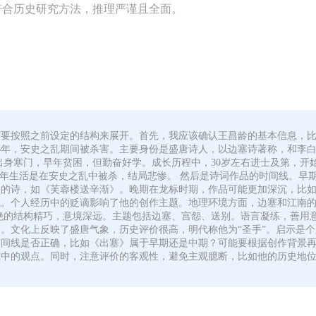
符合历史研究方法，推理严谨且全面。
需要按照之前设定的结构来展开。首先，我应该确认王昌龄的基本信息，
56年，安史之乱期间被杀害。主要身份是盛唐诗人，以边塞诗著称，和李
出身寒门，早年贫困，但勤奋好学。成长历程中，30岁左右进士及第，开
晚年生活是在安史之乱中被杀，结局悲惨。 然后是诗词作品的时间线。早
的诗，如《芙蓉楼送辛渐》。晚期在龙标时期，作品可能更加深沉，比如
气。个人经历中的贬谪影响了他的创作主题。地理环境方面，边塞和江南
绝的结构精巧，意境深远。主题包括边塞、宫怨、送别。语言凝练，善用
。文化上反映了盛唐气象，历史评价很高，明代称他为“圣手”。启示是个
时间线是否正确，比如《出塞》属于早期还是中期？可能要根据创作背景
究中的观点。同时，注意评价的客观性，避免主观臆断，比如他的历史地