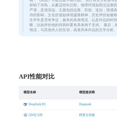
期，《闺怨》可能也是中期作品。 创作背景分析要考
影响了诗风，从豪迈转向沉郁。地理环境如西北边塞的
严谨，意境深远。主题包括边塞、宫怨、送别，情感表
诗的影响，文化价值如体现盛唐精神，历史评价如被称
生卒年是否有争议，被杀的具体情况，以及作品的时
断，比如评价他的诗风时要有具体例子支持。 最后，
情况，与其他诗人的互动，或者具体作品的文学分析
API性能对比
模型名称
模型提供商
DeepSeek R1
Deepseek
QWQ 32B
阿里云百炼