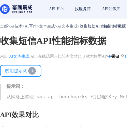
API Hub
找服务商
API知识库
全部
>
AI技术
>
AI写作
>
文本生成
>
AI文本生成
>
收集短信API性能指标数据
收集短信API性能指标数据
来自
AI文本生成
API 在线试用与比较
本文对比 3 款大模型API
H
试用提示词
提示词：
从网络上整理 sms api benchmarks 时用到的Key M
API效果对比