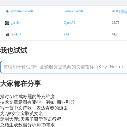
gemini-2.0-flash
Google Gemini
20.08
响
gpt-4o
OpenAI
25.77
Grok-3
xAI
44.2
我也试试
整理用于评估邮件营销服务提供商的关键指标（Key Metr
大家都在分享
探讨AI生成标题的补充维度
技术文章意图有哪些，例如: 商业引导
写一首中文诗歌，表达青春的逝去
为2岁女宝宝取英文名
定制大理5天亲子研学英语行程
总结生成数据分析师JD需求