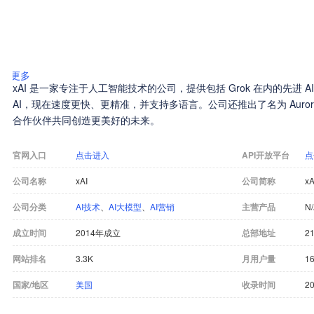
更多
xAI 是一家专注于人工智能技术的公司，提供包括 Grok 在内的先进 A
AI，现在速度更快、更精准，并支持多语言。公司还推出了名为 Auro
合作伙伴共同创造更美好的未来。
官网入口
点击进入
API开放平台
点
公司名称
xAI
公司简称
xA
公司分类
AI技术
、
AI大模型
、
AI营销
主营产品
N
成立时间
2014年成立
总部地址
21
网站排名
3.3K
月用户量
1
国家/地区
美国
收录时间
20