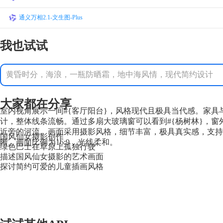
通义万相2.1-文生图-Plus
我也试试
黄昏时分，海浪，一瓶防晒霜，地中海风情，现代简约设计
大家都在分享
室内视角展示一间#{客厅阳台}，风格现代且极具当代感。家具与
计，整体线条流畅。通过多扇大玻璃窗可以看到#{杨树林}，窗
近旁的河流。画面采用摄影风格，细节丰富，极具真实感，支持
国风仙女摄影创作
晰。画面比例为16:9，光线柔和。
绿色巴士在草原上孤独行驶
描述国风仙女摄影的艺术画面
探讨简约可爱的儿童插画风格