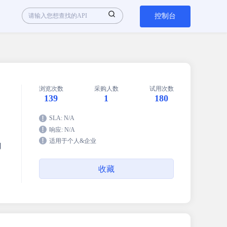
控制台
浏览次数
采购人数
试用次数
139
1
180
SLA: N/A
响应: N/A
适用于个人&企业
利
收藏