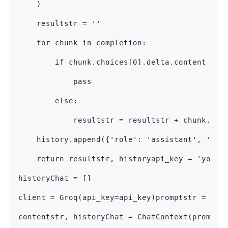
    )
    resultstr = ''
    for chunk in completion:
        if chunk.choices[0].delta.content is 
            pass
        else:
            resultstr = resultstr + chunk.cho
    history.append({'role': 'assistant', 'con
    return resultstr, historyapi_key = 'your 
historyChat = []
client = Groq(api_key=api_key)promptstr = 'he
contentstr, historyChat = ChatContext(prompts