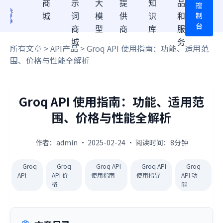
商
示
大
提
知
品
控
制
城
词
模
供
识
和
台
商
型
商
库
服
城
务
所有文章
>
API产品
> Groq API 使用指南：功能、适用范
围、价格与性能全解析
Groq API 使用指南：功能、适用范
围、价格与性能全解析
作者：admin · 2025-02-24 · 阅读时间：8分钟
Groq
Groq
Groq API
Groq API
Groq
API
API 价
使用指南
使用指导
API 功
格
能