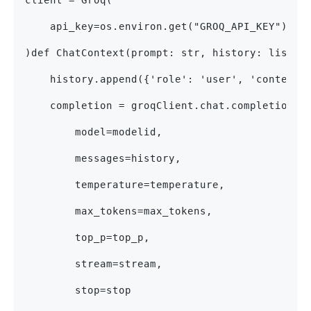
    api_key=os.environ.get("GROQ_API_KEY"),
)def ChatContext(prompt: str, history: list, 
    history.append({'role': 'user', 'content'
    completion = groqClient.chat.completions.
        model=modelid,
        messages=history,
        temperature=temperature,
        max_tokens=max_tokens,
        top_p=top_p,
        stream=stream,
        stop=stop