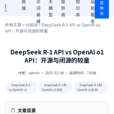
商
示
大
提
知
品
控
制
城
词
模
供
识
和
台
商
型
商
库
服
城
务
所有文章
>
AI驱动
> DeepSeek R-1 API vs OpenAI o1
API：开源与闭源的较量
DeepSeek R-1 API vs OpenAI o1
API：开源与闭源的较量
作者：admin · 2025-02-06 · 阅读时间：7分钟
DeepSeek R-1
DeepSeek R-1和
DeepSeek R-1和
vs OpenAI o1
OpenAI o1对比
OpenAI o1比较
文章目录