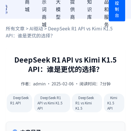
商
示
大
提
知
品
控
制
城
词
模
供
识
和
台
商
型
商
库
服
城
务
所有文章
>
AI驱动
> DeepSeek R1 API vs Kimi K1.5
API：谁是更优的选择？
DeepSeek R1 API vs Kimi K1.5
API：谁是更优的选择？
作者：admin · 2025-02-06 · 阅读时间：7分钟
DeepSeek
DeepSeek R1
DeepSeek
Kimi
R1 API
API vs Kimi K1.5
R1 vs Kimi
K1.5
API
K1.5
API