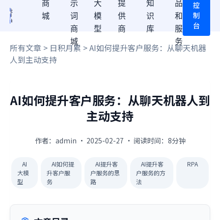
商
示
大
提
知
品
控
制
城
词
模
供
识
和
台
商
型
商
库
服
城
务
所有文章
>
日积月累
> AI如何提升客户服务：从聊天机器
人到主动支持
AI如何提升客户服务：从聊天机器人到
主动支持
作者：admin · 2025-02-27 · 阅读时间：8分钟
AI
AI如何提
AI提升客
AI提升客
RPA
大模
升客户服
户服务的思
户服务的方
型
务
路
法