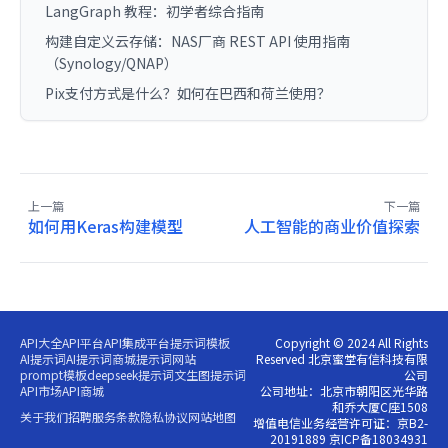
LangGraph 教程：初学者综合指南
构建自定义云存储：NAS厂商 REST API 使用指南
（Synology/QNAP）
Pix支付方式是什么？如何在巴西和荷兰使用？
上一篇
下一篇
如何用Keras构建模型
人工智能的商业价值探索
API大全
API平台
API集成平台
提示词模板
Copyright © 2024 All Rights
AI提示词
AI提示词商城
提示词网站
Reserved 北京蜜堂有信科技有限
prompt模板
deepseek提示词
文生图提示词
公司
API市场
API商城
公司地址：北京市朝阳区光华路
和乔大厦C座1508
关于我们
招聘
服务条款
隐私协议
网站地图
增值电信业务经营许可证：京B2-
20191889 京ICP备18034931