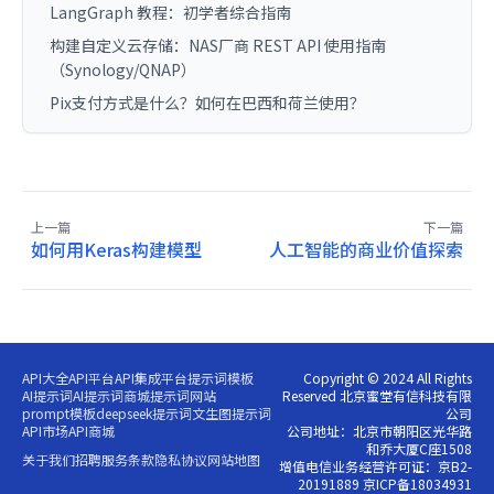
LangGraph 教程：初学者综合指南
构建自定义云存储：NAS厂商 REST API 使用指南
（Synology/QNAP）
Pix支付方式是什么？如何在巴西和荷兰使用？
上一篇
下一篇
如何用Keras构建模型
人工智能的商业价值探索
API大全
API平台
API集成平台
提示词模板
Copyright © 2024 All Rights
AI提示词
AI提示词商城
提示词网站
Reserved 北京蜜堂有信科技有限
prompt模板
deepseek提示词
文生图提示词
公司
API市场
API商城
公司地址：北京市朝阳区光华路
和乔大厦C座1508
关于我们
招聘
服务条款
隐私协议
网站地图
增值电信业务经营许可证：京B2-
20191889 京ICP备18034931