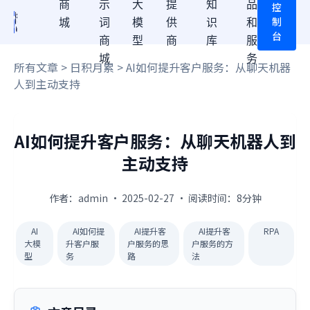
商
示
大
提
知
品
控
制
城
词
模
供
识
和
台
商
型
商
库
服
城
务
所有文章
>
日积月累
> AI如何提升客户服务：从聊天机器
人到主动支持
AI如何提升客户服务：从聊天机器人到
主动支持
作者：admin · 2025-02-27 · 阅读时间：8分钟
AI
AI如何提
AI提升客
AI提升客
RPA
大模
升客户服
户服务的思
户服务的方
型
务
路
法