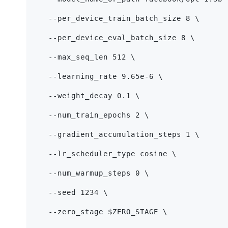
   --per_device_train_batch_size 8 \
   --per_device_eval_batch_size 8 \
   --max_seq_len 512 \
   --learning_rate 9.65e-6 \
   --weight_decay 0.1 \
   --num_train_epochs 2 \
   --gradient_accumulation_steps 1 \
   --lr_scheduler_type cosine \
   --num_warmup_steps 0 \
   --seed 1234 \
   --zero_stage $ZERO_STAGE \