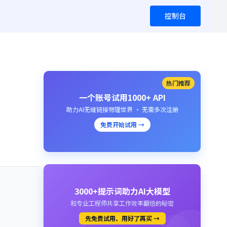
控制台
热门推荐
一个账号试用1000+ API
助力AI无缝链接物理世界 · 无需多次注册
免费开始试用 →
3000+提示词助力AI大模型
和专业工程师共享工作效率翻倍的秘密
先免费试用、用好了再买 →