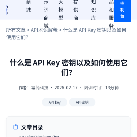
商
示
大
提
知
品
控
制
城
词
模
供
识
和
台
商
型
商
库
服
城
务
所有文章
>
API术语解释
> 什么是 API Key 密钥以及如何
使用它们？
什么是 API Key 密钥以及如何使用它
们？
作者：幂简科技 · 2026-02-17 · 阅读时间：13分钟
API key
API密钥
文章目录