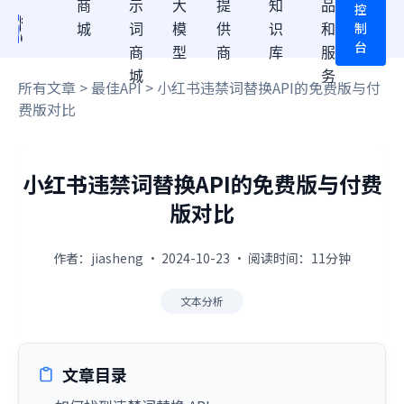
商
示
大
提
知
品
控
制
城
词
模
供
识
和
台
商
型
商
库
服
城
务
所有文章
>
最佳API
> 小红书违禁词替换API的免费版与付
费版对比
小红书违禁词替换API的免费版与付费
版对比
作者：jiasheng · 2024-10-23 · 阅读时间：11分钟
文本分析
文章目录