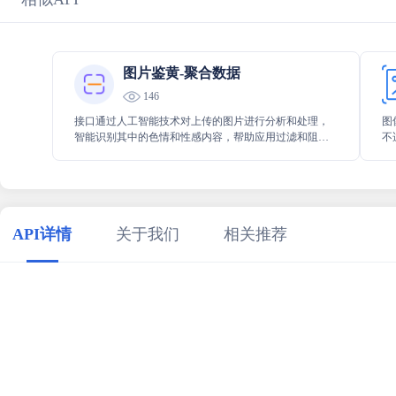
图片鉴黄-聚合数据
146
接口通过人工智能技术对上传的图片进行分析和处理，
图
智能识别其中的色情和性感内容，帮助应用过滤和阻止
不
违规图片的显示，确保应用内容符合相关法规和规定。
性
API详情
关于我们
相关推荐