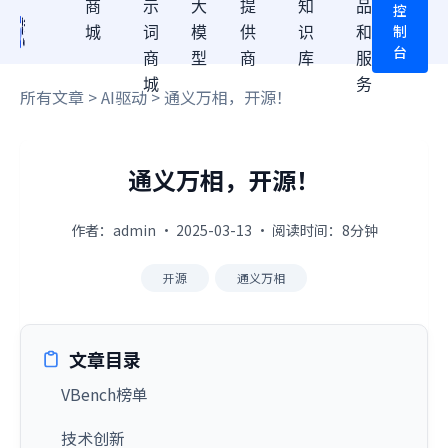
商
示
大
提
知
品
控
制
城
词
模
供
识
和
台
商
型
商
库
服
城
务
所有文章
>
AI驱动
> 通义万相，开源！
通义万相，开源！
作者：admin · 2025-03-13 · 阅读时间：8分钟
开源
通义万相
文章目录
VBench榜单
技术创新