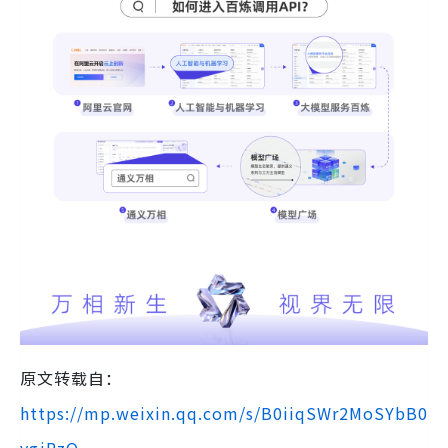
原文转载自：
https://mp.weixin.qq.com/s/B0iiqSWr2MoSYbB0