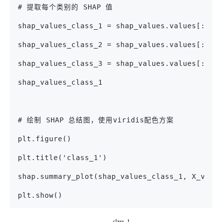
# 提取每个类别的 SHAP 值
shap_values_class_1 = shap_values.values[:, :
shap_values_class_2 = shap_values.values[:, :
shap_values_class_3 = shap_values.values[:, :
shap_values_class_1
# 绘制 SHAP 总结图，使用viridis配色方案
plt.figure()
plt.title('class_1')
shap.summary_plot(shap_values_class_1, X_val,
plt.show()