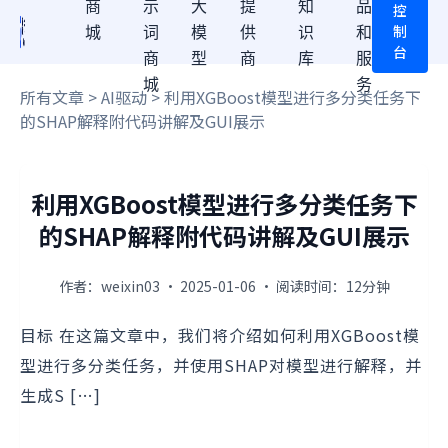
商
示
大
提
知
品
控
制
城
词
模
供
识
和
台
商
型
商
库
服
城
务
所有文章
>
AI驱动
> 利用XGBoost模型进行多分类任务下
的SHAP解释附代码讲解及GUI展示
利用XGBoost模型进行多分类任务下
的SHAP解释附代码讲解及GUI展示
作者：weixin03 · 2025-01-06 · 阅读时间：12分钟
目标 在这篇文章中，我们将介绍如何利用XGBoost模
型进行多分类任务，并使用SHAP对模型进行解释，并
生成S […]