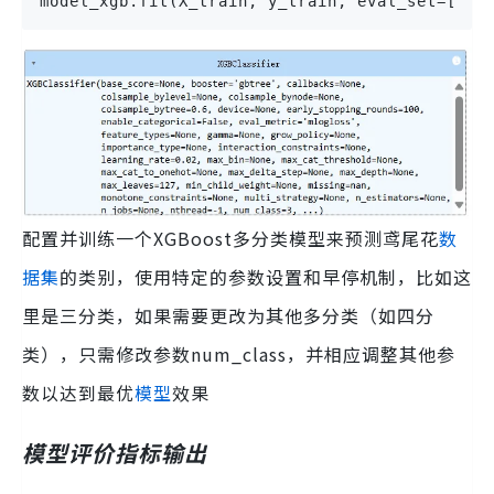
model_xgb.fit(X_train, y_train, eval_set=[(X_
配置并训练一个XGBoost多分类模型来预测鸢尾花
数
据集
的类别，使用特定的参数设置和早停机制，比如这
里是三分类，如果需要更改为其他多分类（如四分
类），只需修改参数num_class，并相应调整其他参
数以达到最优
模型
效果
模型评价指标输出