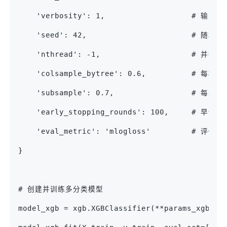
    'verbosity': 1,                   # 
    'seed': 42,                       # 随机种
    'nthread': -1,                    # 
    'colsample_bytree': 0.6,          #
    'subsample': 0.7,                 #
    'early_stopping_rounds': 100,     # 早停轮
    'eval_metric': 'mlogloss'         # 评
}
# 创建并训练多分类模型
model_xgb = xgb.XGBClassifier(**params_xgb)