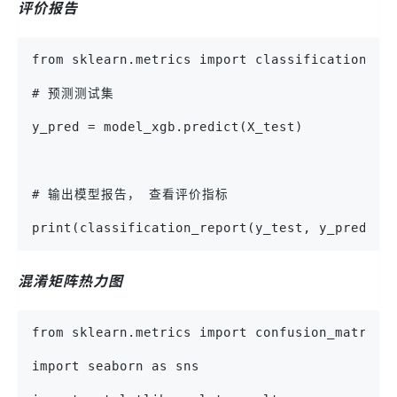
评价报告
from sklearn.metrics import classification_re
# 预测测试集
y_pred = model_xgb.predict(X_test)
# 输出模型报告， 查看评价指标
print(classification_report(y_test, y_pred))
混淆矩阵热力图
from sklearn.metrics import confusion_matrix
import seaborn as sns