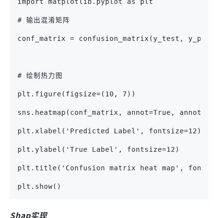
import matplotlib.pyplot as plt
# 输出混淆矩阵
conf_matrix = confusion_matrix(y_test, y_pred
# 绘制热力图
plt.figure(figsize=(10, 7))
sns.heatmap(conf_matrix, annot=True, annot_kw
plt.xlabel('Predicted Label', fontsize=12)
plt.ylabel('True Label', fontsize=12)
plt.title('Confusion matrix heat map', fontsi
plt.show()
Shap实现