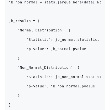
jb_non_normal = stats.jarque_bera(data['Non_N
jb_results = {
    'Normal_Distribution': {
        'Statistic': jb_normal.statistic,
        'p-value': jb_normal.pvalue
    },
    'Non_Normal_Distribution': {
        'Statistic': jb_non_normal.statistic,
        'p-value': jb_non_normal.pvalue
    }
}