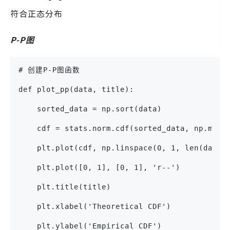
符合正态分布
P-P图
# 创建P-P图函数
def plot_pp(data, title):
    sorted_data = np.sort(data)
    cdf = stats.norm.cdf(sorted_data, np.mean
    plt.plot(cdf, np.linspace(0, 1, len(data)
    plt.plot([0, 1], [0, 1], 'r--')
    plt.title(title)
    plt.xlabel('Theoretical CDF')
    plt.ylabel('Empirical CDF')