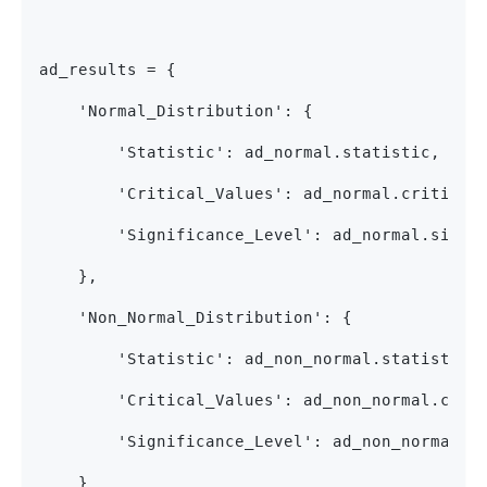
ad_results = {
    'Normal_Distribution': {
        'Statistic': ad_normal.statistic,
        'Critical_Values': ad_normal.critical
        'Significance_Level': ad_normal.signi
    },
    'Non_Normal_Distribution': {
        'Statistic': ad_non_normal.statistic,
        'Critical_Values': ad_non_normal.crit
        'Significance_Level': ad_non_normal.s
    }