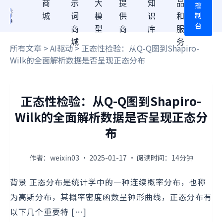
商
示
大
提
知
品
控
制
城
词
模
供
识
和
台
商
型
商
库
服
城
务
所有文章
>
AI驱动
> 正态性检验：从Q-Q图到Shapiro-
Wilk的全面解析数据是否呈现正态分布
正态性检验：从Q-Q图到Shapiro-
Wilk的全面解析数据是否呈现正态分
布
作者：weixin03 · 2025-01-17 · 阅读时间：14分钟
背景 正态分布是统计学中的一种连续概率分布，也称
为高斯分布，其概率密度函数呈钟形曲线，正态分布有
以下几个重要特 […]