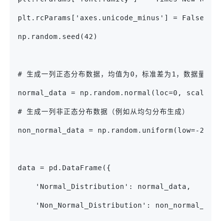
plt.rcParams['axes.unicode_minus'] = False
np.random.seed(42)
# 生成一列正态分布数据，均值为0，标准差为1，数据量为10
normal_data = np.random.normal(loc=0, scale=1
# 生成一列非正态分布数据（例如从均匀分布生成）
non_normal_data = np.random.uniform(low=-2, h
data = pd.DataFrame({
    'Normal_Distribution': normal_data,
    'Non_Normal_Distribution': non_normal_dat