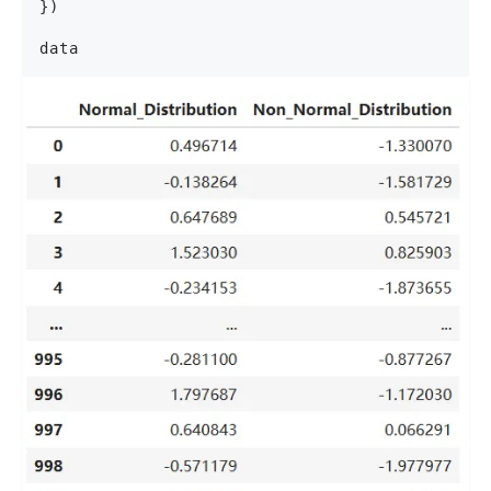
})
data