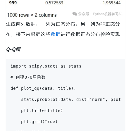
生成两列数据，一列为正态分布，另一列为非正态分
布，接下来根据这些
数据
进行数据正态分布检验实现
Q-Q图
import scipy.stats as stats
# 创建Q-Q图函数
def plot_qq(data, title):
    stats.probplot(data, dist="norm", plot=pl
    plt.title(title)
    plt.grid(True)