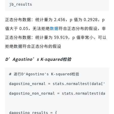
jb_results
正态分布数据：统计量为 2.456，p 值为 0.2928，p
值大于 0.05，无法拒绝
数据
符合正态分布的假设，非
正态分布数据：统计量为 59.919，p 值非常小，可以
拒绝数据符合正态分布的假设
D’Agostino’s K-squared检验
# 进行D'Agostino's K-squared检验
dagostino_normal = stats.normaltest(data['Nor
dagostino_non_normal = stats.normaltest(data[
dagostino_results = {