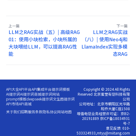
上一篇
下一篇
LLM之RAG实战（五）| 高级RAG
LLM之RAG实战
01：使用小块检索，小块所属的
（八）| 使用Neo4j和
大块喂给LLM，可以提高RAG性
LlamaIndex实现多模
能
态RAG
API大全
API平台
API集成平台
提示词模板
Copyright © 2024 All Rights
AI提示词
AI提示词商城
提示词网站
Reserved 北京蜜堂有信科技有限
prompt模板
deepseek提示词
文生图提示词
公司
API市场
API商城
公司地址：北京市朝阳区光华路
和乔大厦C座1508
关于我们
招聘
服务条款
隐私协议
网站地图
增值电信业务经营许可证：京B2-
20191889 京ICP备18034931
号-7
意见反馈: 010-
533324933,mtyy@miitang.com