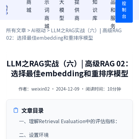
商
示
大
提
知
品
控
制
城
词
模
供
识
和
台
商
型
商
库
服
城
务
所有文章
>
AI驱动
> LLM之RAG实战（六）| 高级RAG
02：选择最佳embedding和重排序模型
LLM之RAG实战（六）| 高级RAG 02：
选择最佳embedding和重排序模型
作者：weixin02 · 2024-12-09 · 阅读时间：10分钟
文章目录
一、理解Retrieval Evaluation中的评估指标：
二、设置环境