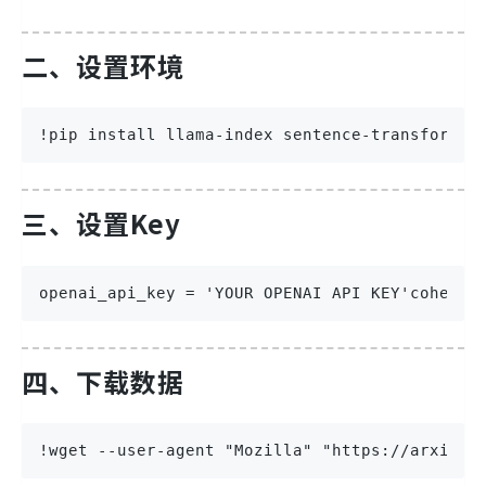
二、设置环境
!pip install llama-index sentence-transformer
三、设置Key
openai_api_key = 'YOUR OPENAI API KEY'cohere_
四、下载数据
!wget --user-agent "Mozilla" "https://arxiv.o