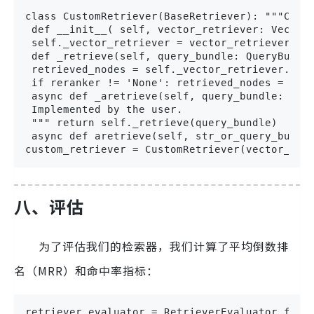
class CustomRetriever(BaseRetriever): """Cust
 def __init__( self, vector_retriever: Vector
 self._vector_retriever = vector_retriever
 def _retrieve(self, query_bundle: QueryBundl
 retrieved_nodes = self._vector_retriever.ret
 if reranker != 'None': retrieved_nodes = rer
 async def _aretrieve(self, query_bundle: Que
 Implemented by the user.
 """ return self._retrieve(query_bundle)
 async def aretrieve(self, str_or_query_bundl
custom_retriever = CustomRetriever(vector_ret
八、评估
为了评估我们的检索器，我们计算了平均倒数排
名（MRR）和命中率指标：
retriever_evaluator = RetrieverEvaluator.from