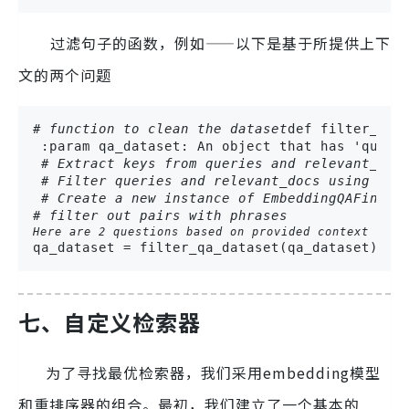
过滤句子的函数，例如——以下是基于所提供上下
文的两个问题
# function to clean the dataset
def filter_qa_
 :param qa_dataset: An object that has 'queri
# Extract keys from queries and relevant_doc
# Filter queries and relevant_docs using dic
# Create a new instance of EmbeddingQAFinetu
# filter out pairs with phrases 
Here are 2 questions based on provided context
qa_dataset = filter_qa_dataset(qa_dataset)
七、自定义检索器
为了寻找最优检索器，我们采用embedding模型
和重排序器的组合。最初，我们建立了一个基本的