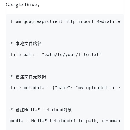
Google Drive。
from googleapiclient.http import MediaFileUpl
# 本地文件路径
file_path = "path/to/your/file.txt"
# 创建文件元数据
file_metadata = {"name": "my_uploaded_file.tx
# 创建MediaFileUpload对象
media = MediaFileUpload(file_path, resumable=