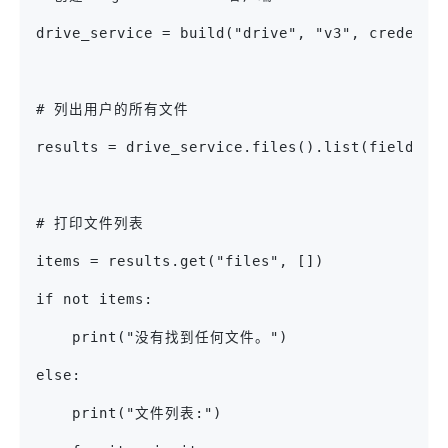
drive_service = build("drive", "v3", credenti
# 列出用户的所有文件
results = drive_service.files().list(fields="
# 打印文件列表
items = results.get("files", [])
if not items:
    print("没有找到任何文件。")
else:
    print("文件列表:")