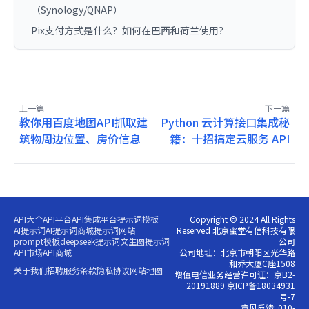
（Synology/QNAP）
Pix支付方式是什么？如何在巴西和荷兰使用？
上一篇
下一篇
教你用百度地图API抓取建
Python 云计算接口集成秘
筑物周边位置、房价信息
籍：十招搞定云服务 API
API大全
API平台
API集成平台
提示词模板
Copyright © 2024 All Rights
AI提示词
AI提示词商城
提示词网站
Reserved 北京蜜堂有信科技有限
prompt模板
deepseek提示词
文生图提示词
公司
API市场
API商城
公司地址：北京市朝阳区光华路
和乔大厦C座1508
关于我们
招聘
服务条款
隐私协议
网站地图
增值电信业务经营许可证：京B2-
20191889 京ICP备18034931
号-7
意见反馈: 010-