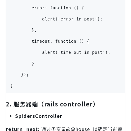
        error: function () {
            alert('error in post');          
        },
        timeout: function () {
            alert('time out in post');       
        }
    });
}
2. 服务器端（rails controller）
SpidersController
return_next:
通过类变量@@house_id确定当前需