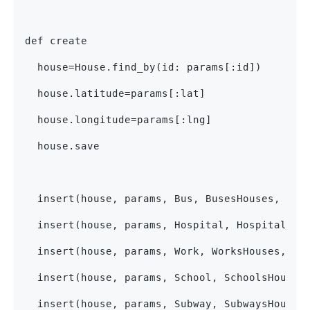
def create
  house=House.find_by(id: params[:id])
  house.latitude=params[:lat]
  house.longitude=params[:lng]
  house.save
  insert(house, params, Bus, BusesHouses, 'bu
  insert(house, params, Hospital, HospitalsHo
  insert(house, params, Work, WorksHouses, 'w
  insert(house, params, School, SchoolsHouses
  insert(house, params, Subway, SubwaysHouses