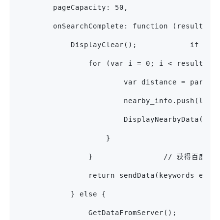
        pageCapacity: 50,
        onSearchComplete: function (results) 
            DisplayClear();            if
                for (var i = 0; i < results.
                        var distance = parseF
                        nearby_info.push(loca
                        DisplayNearbyData(nea
                    }
                }                // 获
                return sendData(keywords_en[k
            } else {
                GetDataFromServer();