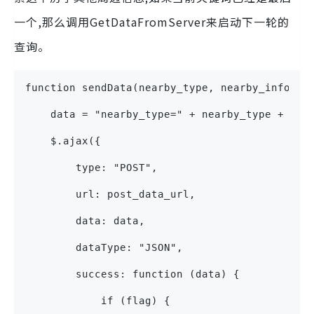
一个,那么调用GetDataFromServer来启动下一轮的
查询。
function sendData(nearby_type, nearby_info, h
    data = "nearby_type=" + nearby_type + "&n
    $.ajax({
        type: "POST",
        url: post_data_url,
        data: data,
        dataType: "JSON",
        success: function (data) {
            if (flag) {