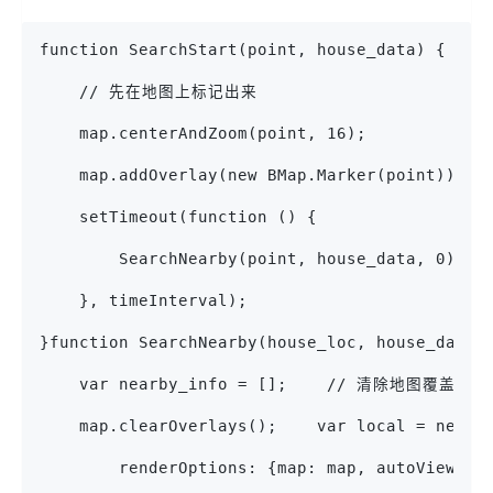
function SearchStart(point, house_data) {
    // 先在地图上标记出来
    map.centerAndZoom(point, 16);
    map.addOverlay(new BMap.Marker(po
    setTimeout(function () {
        SearchNearby(point, house_data, 0);
    }, timeInterval);
}function SearchNearby(house_loc, house_data,
    var nearby_info = [];    // 清除地图覆盖物
    map.clearOverlays();    var local = new B
        renderOptions: {map: map, autoViewpor