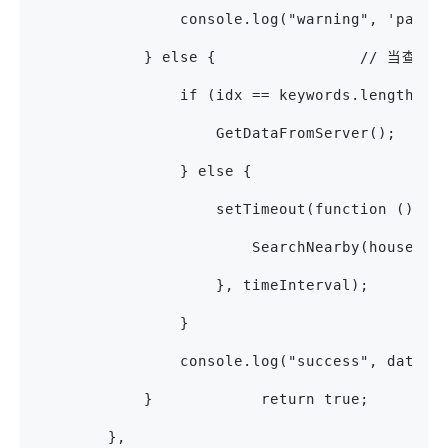
                console.log("warning", 'pause
            } else {                /
                if (idx == keywords.length - 
                    GetDataFromServer();
                } else {               
                    setTimeout(function () {
                        SearchNearby(house_lo
                    }, timeInterval);
                }
                console.log("success", data);
            }            return true;
        },