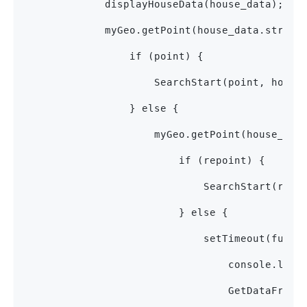
             displayHouseData(house_data)
             myGeo.getPoint(house_data.street
                 if (point) {          
                     SearchStart(point, house
                 } else {              
                     myGeo.getPoint(house_dat
                         if (repoint) {  
                             SearchStart(repo
                         } else {
                             setTimeout(funct
                                 console.l
                                 GetDataFromS