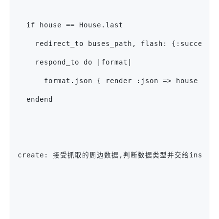
  if house == House.last
    redirect_to buses_path, flash: {:succes
    respond_to do |format|
      format.json { render :json => house }  
  endend
create: 接受抓取的周边数据,判断数据类型并交给inser