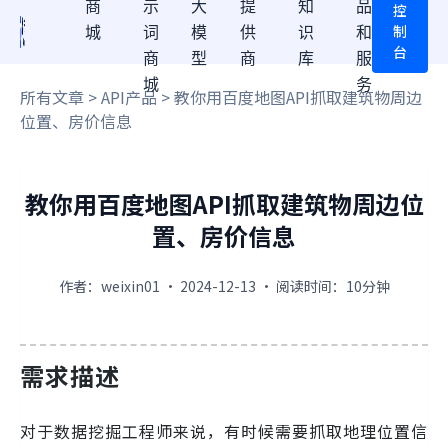
商
示
大
提
知
品
控
制
城
词
模
供
识
和
台
商
型
商
库
服
城
务
所有文章
>
API产品
> 教你用百度地图API抓取建筑物周边
位置、房价信息
教你用百度地图API抓取建筑物周边位
置、房价信息
作者：weixin01 · 2024-12-13 · 阅读时间：10分钟
需求描述
对于数据挖掘工程师来说，有时候需要抓取地理位置信