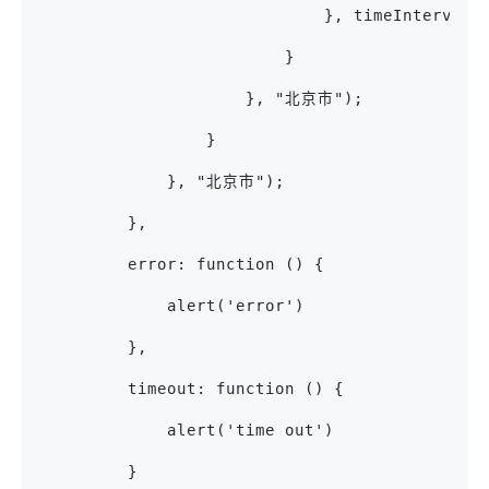
                             }, timeInterval)
                         }
                     }, "北京市");
                 }
             }, "北京市");
         },
         error: function () {
             alert('error')
         },
         timeout: function () {
             alert('time out')
         }