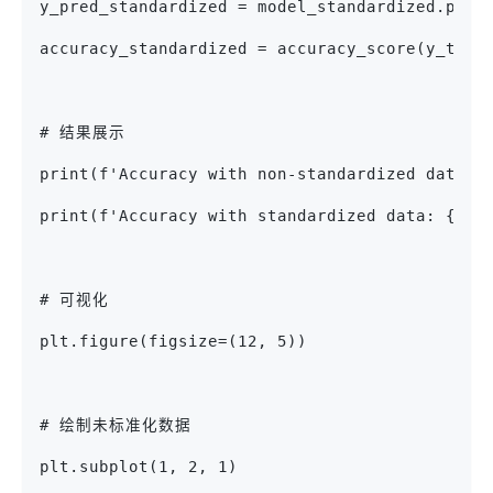
y_pred_standardized = model_standardized.pred
accuracy_standardized = accuracy_score(y_test
# 结果展示
print(f'Accuracy with non-standardized data: 
print(f'Accuracy with standardized data: {acc
# 可视化
plt.figure(figsize=(12, 5))
# 绘制未标准化数据
plt.subplot(1, 2, 1)