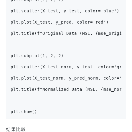
plt.scatter(X_test, y_test, color='blue')
plt.plot(X_test, y_pred, color='red')
plt.title(f"Original Data (MSE: {mse_original
plt.subplot(1, 2, 2)
plt.scatter(X_test_norm, y_test, color='green
plt.plot(X_test_norm, y_pred_norm, color='red
plt.title(f"Normalized Data (MSE: {mse_normal
plt.show()
结果比较