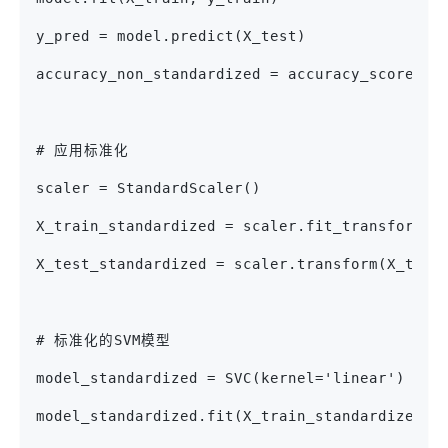
y_pred = model.predict(X_test)
accuracy_non_standardized = accuracy_score(y_
# 应用标准化
scaler = StandardScaler()
X_train_standardized = scaler.fit_transform(X
X_test_standardized = scaler.transform(X_test
# 标准化的SVM模型
model_standardized = SVC(kernel='linear')
model_standardized.fit(X_train_standardized, 