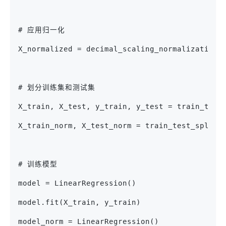
# 应用归一化
X_normalized = decimal_scaling_normalization(
# 划分训练集和测试集
X_train, X_test, y_train, y_test = train_test
X_train_norm, X_test_norm = train_test_split(
# 训练模型
model = LinearRegression()
model.fit(X_train, y_train)
model_norm = LinearRegression()