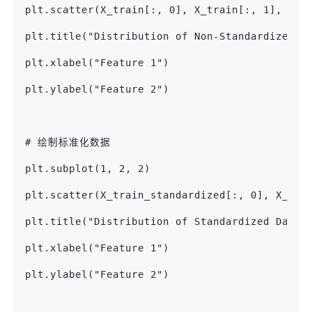
plt.scatter(X_train[:, 0], X_train[:, 1], c=y
plt.title("Distribution of Non-Standardized D
plt.xlabel("Feature 1")
plt.ylabel("Feature 2")
# 绘制标准化数据
plt.subplot(1, 2, 2)
plt.scatter(X_train_standardized[:, 0], X_tra
plt.title("Distribution of Standardized Data"
plt.xlabel("Feature 1")
plt.ylabel("Feature 2")