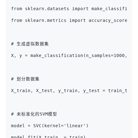
from sklearn.datasets import make_classificat
from sklearn.metrics import accuracy_score
# 生成虚拟数据集
X, y = make_classification(n_samples=1000, n_
# 划分数据集
X_train, X_test, y_train, y_test = train_test
# 未标准化的SVM模型
model = SVC(kernel='linear')
model.fit(X_train, y_train)