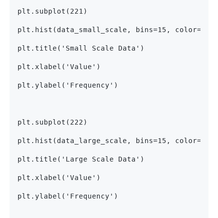
plt.subplot(221)
plt.hist(data_small_scale, bins=15, color='bl
plt.title('Small Scale Data')
plt.xlabel('Value')
plt.ylabel('Frequency')
plt.subplot(222)
plt.hist(data_large_scale, bins=15, color='re
plt.title('Large Scale Data')
plt.xlabel('Value')
plt.ylabel('Frequency')