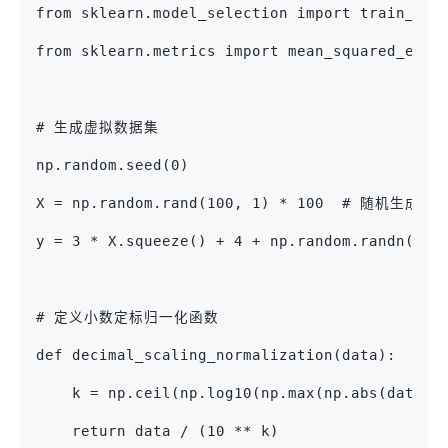
from sklearn.model_selection import train_tes
from sklearn.metrics import mean_squared_erro
# 生成虚拟数据集
np.random.seed(0)
X = np.random.rand(100, 1) * 100  # 随机生成0
y = 3 * X.squeeze() + 4 + np.random.randn
# 定义小数定标归一化函数
def decimal_scaling_normalization(data):
    k = np.ceil(np.log10(np.max(np.abs(data))
    return data / (10 ** k)