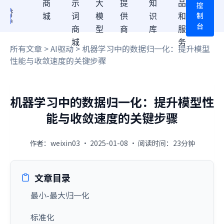
商
示
大
提
知
品
控
制
城
词
模
供
识
和
台
商
型
商
库
服
城
务
所有文章
>
AI驱动
> 机器学习中的数据归一化：提升模型
性能与收敛速度的关键步骤
机器学习中的数据归一化：提升模型性
能与收敛速度的关键步骤
作者：weixin03 · 2025-01-08 · 阅读时间：23分钟
文章目录
最小-最大归一化
标准化