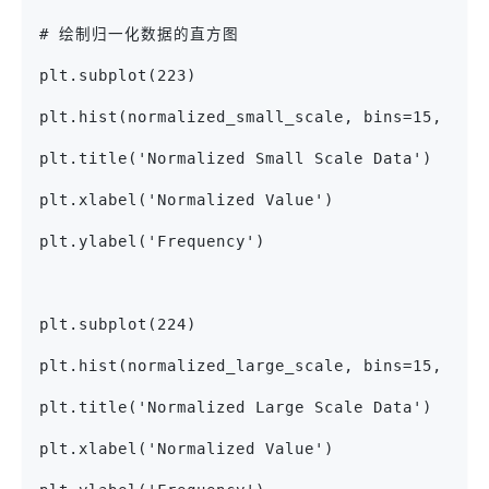
# 绘制归一化数据的直方图
plt.subplot(223)
plt.hist(normalized_small_scale, bins=15, col
plt.title('Normalized Small Scale Data')
plt.xlabel('Normalized Value')
plt.ylabel('Frequency')
plt.subplot(224)
plt.hist(normalized_large_scale, bins=15, col
plt.title('Normalized Large Scale Data')
plt.xlabel('Normalized Value')