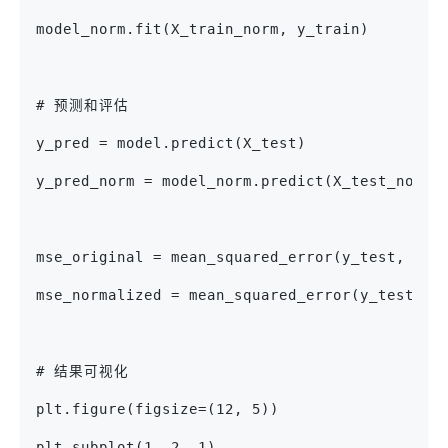
model_norm.fit(X_train_norm, y_train)
# 预测和评估
y_pred = model.predict(X_test)
y_pred_norm = model_norm.predict(X_test_norm)
mse_original = mean_squared_error(y_test, y_p
mse_normalized = mean_squared_error(y_test, y
# 结果可视化
plt.figure(figsize=(12, 5))
plt.subplot(1, 2, 1)