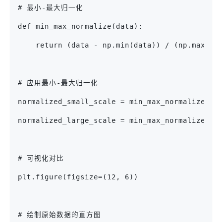
# 最小-最大归一化
def min_max_normalize(data):
    return (data - np.min(data)) / (np.max(da
# 应用最小-最大归一化
normalized_small_scale = min_max_normalize(da
normalized_large_scale = min_max_normalize(da
# 可视化对比
plt.figure(figsize=(12, 6))
# 绘制原始数据的直方图