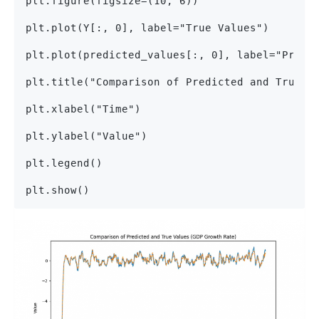
plt.figure(figsize=(10, 6))
plt.plot(Y[:, 0], label="True Values")
plt.plot(predicted_values[:, 0], label="Predi
plt.title("Comparison of Predicted and True V
plt.xlabel("Time") 
plt.ylabel("Value")
plt.legend()
plt.show()