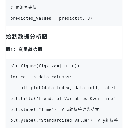
# 预测未来值
predicted_values = predict(X, B)
绘制数据分析图
图1：变量趋势图
plt.figure(figsize=(10, 6))
for col in data.columns:
    plt.plot(data.index, data[col], label=col
plt.title("Trends of Variables Over Time")
plt.xlabel("Time")  # x轴标签改为英文
plt.ylabel("Standardized Value")  # y轴标签改