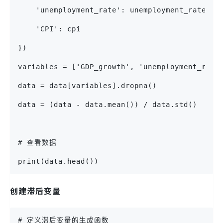
    'unemployment_rate': unemployment_rate,
    'CPI': cpi
})
variables = ['GDP_growth', 'unemployment_rate
data = data[variables].dropna()
data = (data - data.mean()) / data.std()
# 查看数据
print(data.head())
创建滞后变量
# 定义滞后变量的生成函数