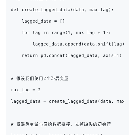
def create_lagged_data(data, max_lag):
    lagged_data = []
    for lag in range(1, max_lag + 1):
        lagged_data.append(data.shift(lag))
    return pd.concat(lagged_data, axis=1)
# 假设我们使用2个滞后变量
max_lag = 2
lagged_data = create_lagged_data(data, max_la
# 将滞后变量与原始数据拼接，去掉缺失的初始行