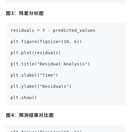
图3：残差分析图
residuals = Y - predicted_values
plt.figure(figsize=(10, 6))
plt.plot(residuals)
plt.title("Residual Analysis")
plt.xlabel("Time")
plt.ylabel("Residuals") 
plt.show()
图4：预测结果对比图