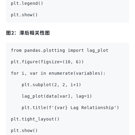
plt.legend()
plt.show()
图2：滞后相关性图
from pandas.plotting import lag_plot
plt.figure(figsize=(10, 6))
for i, var in enumerate(variables):
    plt.subplot(2, 2, i+1)
    lag_plot(data[var], lag=1)
    plt.title(f'{var} Lag Relationship') 
plt.tight_layout()
plt.show()