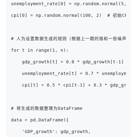
unemployment_rate[0] = np.random.normal(5, 
cpi[0] = np.random.normal(100, 2)  # 初始CPI
# 人为设置数据生成的规则（根据上一期的值和一些噪声）
for t in range(1, n):
    gdp_growth[t] = 0.8 * gdp_growth[t-1] - 0
    unemployment_rate[t] = 0.7 * unemployment
    cpi[t] = 0.5 * cpi[t-1] + 0.3 * gdp_growt
# 将生成的数据整理为DataFrame
data = pd.DataFrame({
    'GDP_growth': gdp_growth,