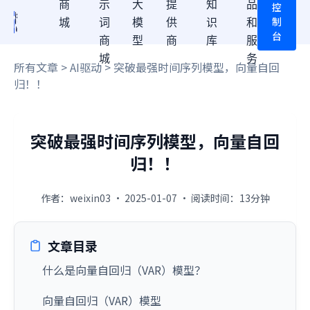
商
示
大
提
知
品
控
制
城
词
模
供
识
和
台
商
型
商
库
服
城
务
所有文章
>
AI驱动
> 突破最强时间序列模型，向量自回
归！！
突破最强时间序列模型，向量自回
归！！
作者：weixin03 · 2025-01-07 · 阅读时间：13分钟
文章目录
什么是向量自回归（VAR）模型？
向量自回归（VAR）模型