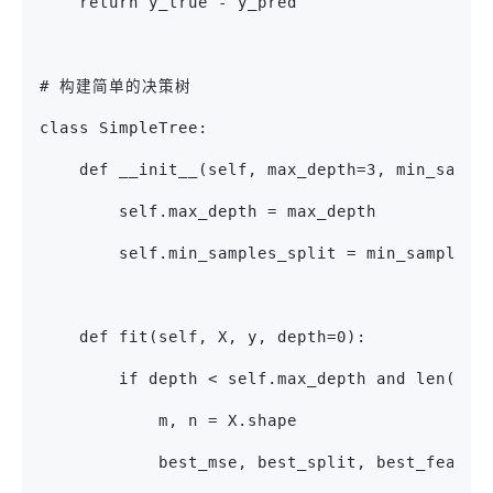
    return y_true - y_pred
# 构建简单的决策树
class SimpleTree:
    def __init__(self, max_depth=3, min_sampl
        self.max_depth = max_depth
        self.min_samples_split = min_samples_
    def fit(self, X, y, depth=0):
        if depth < self.max_depth and len(y) 
            m, n = X.shape
            best_mse, best_split, best_featur