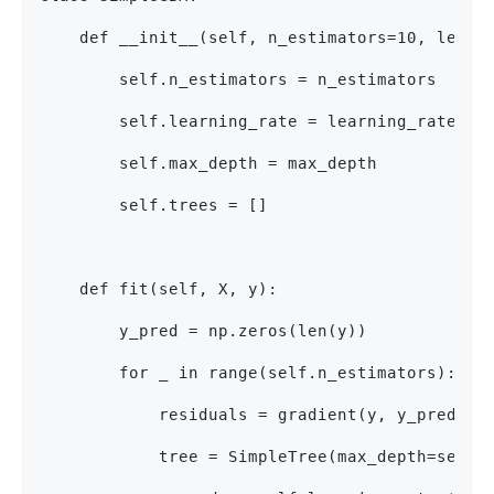
    def __init__(self, n_estimators=10, learn
        self.n_estimators = n_estimators
        self.learning_rate = learning_rate
        self.max_depth = max_depth
        self.trees = []
    def fit(self, X, y):
        y_pred = np.zeros(len(y))
        for _ in range(self.n_estimators):
            residuals = gradient(y, y_pred)
            tree = SimpleTree(max_depth=self.