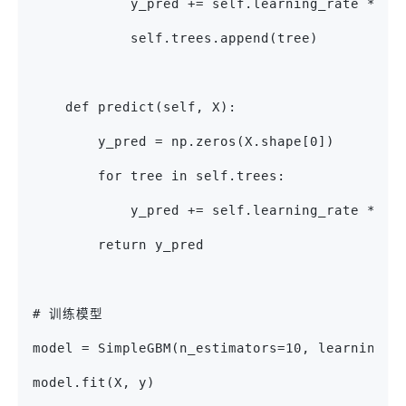
            y_pred += self.learning_rate * tr
            self.trees.append(tree)
    def predict(self, X):
        y_pred = np.zeros(X.shape[0])
        for tree in self.trees:
            y_pred += self.learning_rate * tr
        return y_pred
# 训练模型
model = SimpleGBM(n_estimators=10, learning_r
model.fit(X, y)