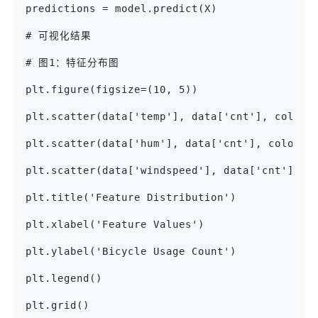
predictions = model.predict(X)
# 可视化结果
# 图1：特征分布图
plt.figure(figsize=(10, 5))
plt.scatter(data['temp'], data['cnt'], color=
plt.scatter(data['hum'], data['cnt'], color='
plt.scatter(data['windspeed'], data['cnt'], c
plt.title('Feature Distribution')
plt.xlabel('Feature Values')
plt.ylabel('Bicycle Usage Count')
plt.legend()
plt.grid()