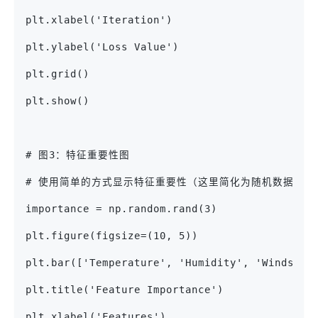
plt.xlabel('Iteration')
plt.ylabel('Loss Value')
plt.grid()
plt.show()
# 图3：特征重要性图
# 使用简单的方式显示特征重要性（这里简化为随机数据）
importance = np.random.rand(3)
plt.figure(figsize=(10, 5))
plt.bar(['Temperature', 'Humidity', 'Windspee
plt.title('Feature Importance')
plt.xlabel('Features')