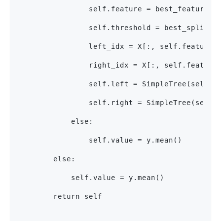
                self.feature = best_feature
                self.threshold = best_split
                left_idx = X[:, self.feature]
                right_idx = X[:, self.feature
                self.left = SimpleTree(self.m
                self.right = SimpleTree(self.
            else:
                self.value = y.mean()
        else:
            self.value = y.mean()
        return self