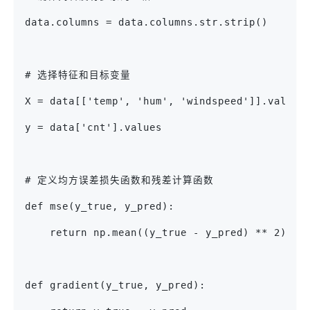
data.columns = data.columns.str.strip()
# 选择特征和目标变量
X = data[['temp', 'hum', 'windspeed']].values
y = data['cnt'].values
# 定义均方误差损失函数和残差计算函数
def mse(y_true, y_pred):
    return np.mean((y_true - y_pred) ** 2)
def gradient(y_true, y_pred):