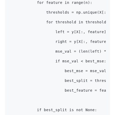
            for feature in range(n):
                thresholds = np.unique(X[:, f
                for threshold in thresholds:
                    left = y[X[:, feature] <=
                    right = y[X[:, feature] >
                    mse_val = (len(left) * ms
                    if mse_val < best_mse:
                        best_mse = mse_val
                        best_split = threshol
                        best_feature = featur
            if best_split is not None: