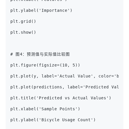
plt.ylabel('Importance')
plt.grid()
plt.show()
# 图4：预测值与实际值比较图
plt.figure(figsize=(10, 5))
plt.plot(y, label='Actual Value', color='blac
plt.plot(predictions, label='Predicted Value'
plt.title('Predicted vs Actual Values')
plt.xlabel('Sample Points')
plt.ylabel('Bicycle Usage Count')