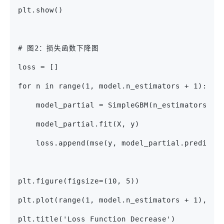
plt.show()
# 图2：损失函数下降图
loss = []
for n in range(1, model.n_estimators + 1):
    model_partial = SimpleGBM(n_estimators=n,
    model_partial.fit(X, y)
    loss.append(mse(y, model_partial.predict(
plt.figure(figsize=(10, 5))
plt.plot(range(1, model.n_estimators + 1), lo
plt.title('Loss Function Decrease')