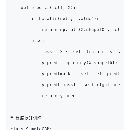
    def predict(self, X):
        if hasattr(self, 'value'):
            return np.full(X.shape[0], self.v
        else:
            mask = X[:, self.feature] <= self
            y_pred = np.empty(X.shape[0])
            y_pred[mask] = self.left.predict(
            y_pred[~mask] = self.right.predic
            return y_pred
# 梯度提升训练
class SimpleGBM: