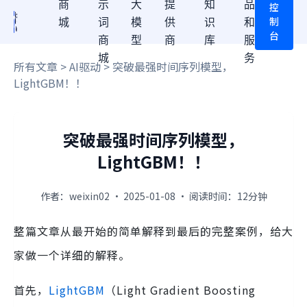
商
示
大
提
知
品
控
制
城
词
模
供
识
和
台
商
型
商
库
服
城
务
所有文章
>
AI驱动
> 突破最强时间序列模型，
LightGBM！！
突破最强时间序列模型，
LightGBM！！
作者：weixin02 · 2025-01-08 · 阅读时间：12分钟
整篇文章从最开始的简单解释到最后的完整案例，给大
家做一个详细的解释。
首先，
LightGBM
（Light Gradient Boosting