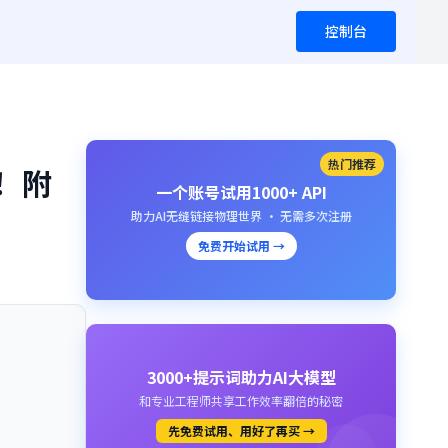
控制台
热门推荐
！附
一个账号试用1000+ API
助力AI无缝链接物理世界 · 无需多次注册
免费开始试用 →
3000+提示词助力AI大模型
和专业工程师共享工作效率翻倍的秘密
先免费试用、用好了再买 →