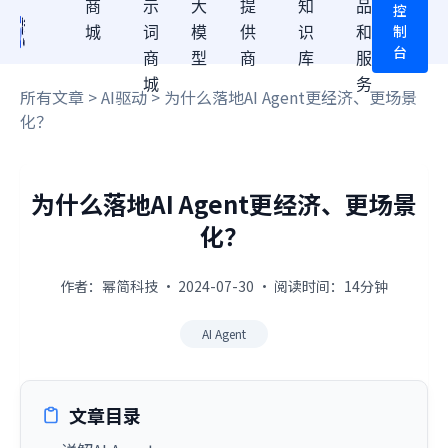
商
示
大
提
知
品
控
制
城
词
模
供
识
和
台
商
型
商
库
服
城
务
所有文章
>
AI驱动
> 为什么落地AI Agent更经济、更场景
化？
为什么落地AI Agent更经济、更场景
化？
作者：幂简科技 · 2024-07-30 · 阅读时间：14分钟
AI Agent
文章目录