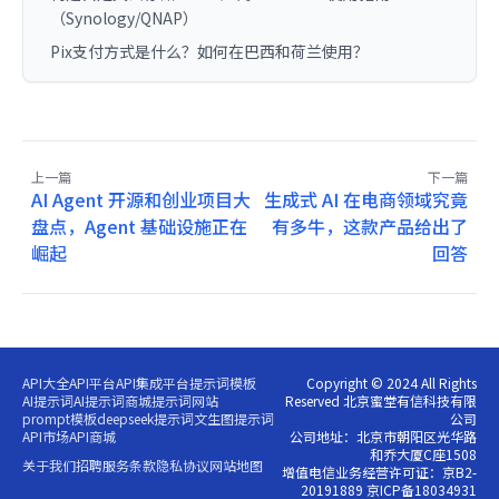
（Synology/QNAP）
Pix支付方式是什么？如何在巴西和荷兰使用？
上一篇
下一篇
AI Agent 开源和创业项目大
生成式 AI 在电商领域究竟
盘点，Agent 基础设施正在
有多牛，这款产品给出了
崛起
回答
API大全
API平台
API集成平台
提示词模板
Copyright © 2024 All Rights
AI提示词
AI提示词商城
提示词网站
Reserved 北京蜜堂有信科技有限
prompt模板
deepseek提示词
文生图提示词
公司
API市场
API商城
公司地址：北京市朝阳区光华路
和乔大厦C座1508
关于我们
招聘
服务条款
隐私协议
网站地图
增值电信业务经营许可证：京B2-
20191889 京ICP备18034931