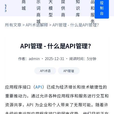
商
示
大
提
知
品
控
制
城
词
模
供
识
和
台
商
型
商
库
服
城
务
所有文章
>
API术语解释
> API管理 - 什么是API管理？
API管理 - 什么是API管理？
作者：admin · 2025-12-31 · 阅读时间：5分钟
API术语
API管理
应用程序接口（
API
）已成为经济增长和技术敏捷性的
重要推动力。通过允许各种应用程序和服务进行交互和
资源共享，API 为企业和个人带来了无限可能。随着许
多组织意识到应用程序接口的固有优势，他们目前正在