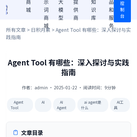
商
示
大
提
知
品
控
制
城
词
模
供
识
和
台
商
型
商
库
服
城
务
所有文章
>
日积月累
> Agent Tool 有哪些：深入探讨与实
践指南
Agent Tool 有哪些：深入探讨与实践
指南
作者：admin · 2025-01-22 · 阅读时间：9分钟
Agent
AI
AI
ai agent是
AI工
Tool
Agent
什么
具
文章目录