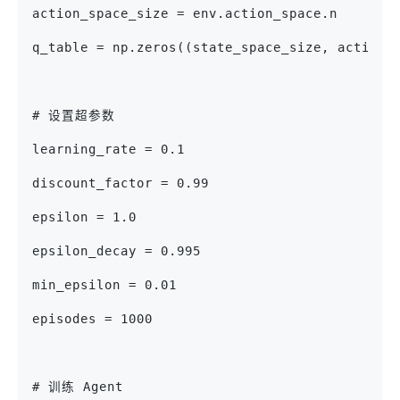
action_space_size = env.action_space.n
q_table = np.zeros((state_space_size, action_
# 设置超参数
learning_rate = 0.1
discount_factor = 0.99
epsilon = 1.0
epsilon_decay = 0.995
min_epsilon = 0.01
episodes = 1000
# 训练 Agent