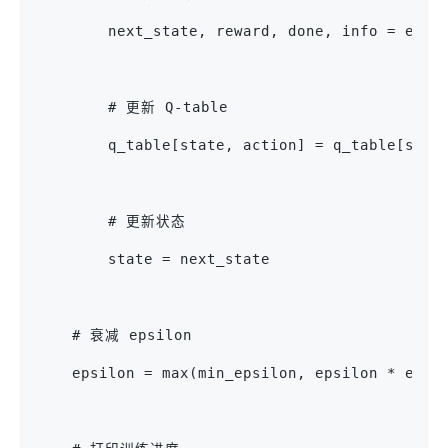
        next_state, reward, done, info = env.
        # 更新 Q-table
        q_table[state, action] = q_table[stat
        # 更新状态
        state = next_state
    # 衰减 epsilon
    epsilon = max(min_epsilon, epsilon * epsi