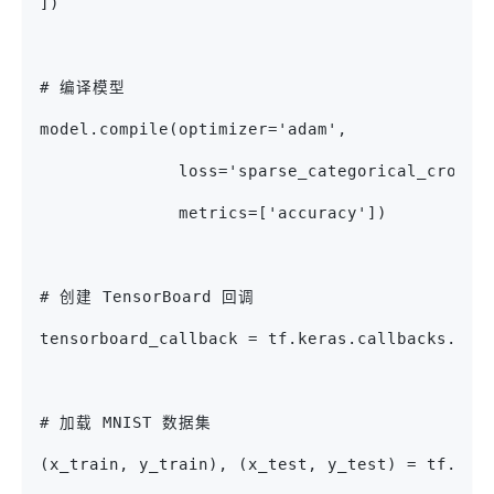
])
# 编译模型
model.compile(optimizer='adam',
              loss='sparse_categorical_crosse
              metrics=['accuracy'])
# 创建 TensorBoard 回调
tensorboard_callback = tf.keras.callbacks.Ten
# 加载 MNIST 数据集
(x_train, y_train), (x_test, y_test) = tf.ker