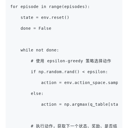
for episode in range(episodes):
    state = env.reset()
    done = False
    while not done:
        # 使用 epsilon-greedy 策略选择动作
        if np.random.rand() < epsilon:
            action = env.action_space.sample(
        else:
            action = np.argmax(q_table[state]
        # 执行动作，获取下一个状态、奖励、是否结束等