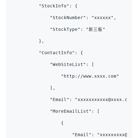
          "StockInfo": {
              "StockNumber": "xxxxxx",
              "StockType": "新三板"
          },
          "ContactInfo": {
              "WebSiteList": [
                  "http://www.xxxx.com"
              ],
              "Email": "xxxxxxxxxxx@xxxx.com"
              "MoreEmailList": [
                  {
                      "Email": "xxxxxxxxx@xx.