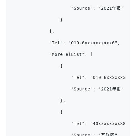
                      "Source": "2021年报"
                  }
              ],
              "Tel": "010-6xxxxxxxxxx6",
              "MoreTelList": [
                  {
                      "Tel": "010-6xxxxxxxx8"
                      "Source": "2021年报"
                  },
                  {
                      "Tel": "40xxxxxxxx88",
                      "Source": "互联网"