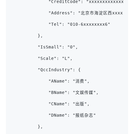
              "CreditCode": "xxxxxxxxxxxxx138
              "Address": "北京市海淀区西xxxxxxxx
              "Tel": "010-6xxxxxxxx6"
          },
          "IsSmall": "0",
          "Scale": "L",
          "QccIndustry": {
              "AName": "消费",
              "BName": "文娱传媒",
              "CName": "出版",
              "DName": "报纸杂志"
          },