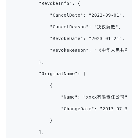
          "RevokeInfo": {
              "CancelDate": "2022-09-01",
              "CancelReason": "决议解散",
              "RevokeDate": "2023-01-21",
              "RevokeReason": "《中华人民
          },
          "OriginalName": [
              {
                  "Name": "xxxx有限责任公司",
                  "ChangeDate": "2013-07-30"
              }
          ],