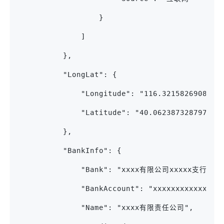
                  }
              ]
          },
          "LongLat": {
              "Longitude": "116.321582690887"
              "Latitude": "40.062387328797"
          },
          "BankInfo": {
              "Bank": "xxxx有限公司xxxxx支行",
              "BankAccount": "xxxxxxxxxxxxx69
              "Name": "xxxx有限责任公司",