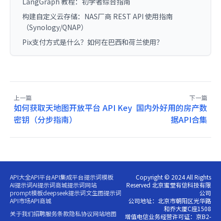
LangGraph 教程：初学者综合指南
构建自定义云存储：NAS厂商 REST API 使用指南
（Synology/QNAP）
Pix支付方式是什么？如何在巴西和荷兰使用？
上一篇
下一篇
如何获取天地图开放平台 API Key
国内外好用的房产数
密钥（分步指南）
据API合集
API大全
API平台
API集成平台
提示词模板
Copyright © 2024 All Rights
AI提示词
AI提示词商城
提示词网站
Reserved 北京蜜堂有信科技有限
prompt模板
deepseek提示词
文生图提示词
公司
API市场
API商城
公司地址：北京市朝阳区光华路
和乔大厦C座1508
关于我们
招聘
服务条款
隐私协议
网站地图
增值电信业务经营许可证：京B2-