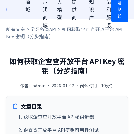
商
示
大
提
知
品
控
制
城
词
模
供
识
和
台
商
型
商
库
服
城
务
所有文章
>
学习各类API
> 如何获取企查查开放平台 API
Key 密钥（分步指南）
如何获取企查查开放平台 API Key 密
钥（分步指南）
作者：admin · 2026-01-02 · 阅读时间：10分钟
文章目录
1. 获取企查查开放平台 API秘钥步骤
2. 企查查开放平台 API密钥可用性测试