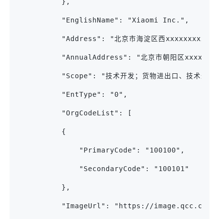
          },
          "EnglishName": "Xiaomi Inc.",
          "Address": "北京市海淀区西xxxxxxxxxxx
          "AnnualAddress": "北京市朝阳区xxxxxxx
          "Scope": "技术开发；货物
          "EntType": "0",
          "OrgCodeList": [
          {
              "PrimaryCode": "100100",
              "SecondaryCode": "100101"
          },
          "ImageUrl": "https://image.qcc.com/