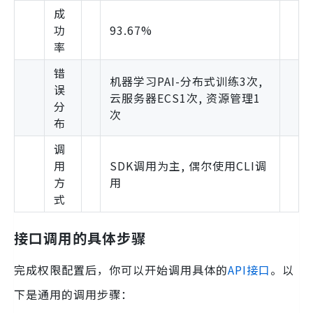
成
功
93.67%
率
错
机器学习PAI-分布式训练3次,
误
云服务器ECS1次, 资源管理1
分
次
布
调
用
SDK调用为主, 偶尔使用CLI调
方
用
式
接口调用的具体步骤
完成权限配置后，你可以开始调用具体的
API接口
。以
下是通用的调用步骤：