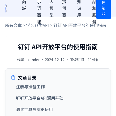
商
示
大
提
知
品
控
制
城
词
模
供
识
和
台
商
型
商
库
服
城
务
所有文章
>
学习各类API
> 钉钉 API开放平台的使用指南
钉钉 API开放平台的使用指南
作者：xander · 2024-12-12 · 阅读时间：11分钟
文章目录
注册与准备工作
钉钉开放平台API调用基础
调试工具与SDK使用