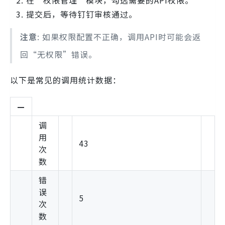
在“权限管理”模块，勾选需要的API权限。
提交后，等待钉钉审核通过。
注意
: 如果权限配置不正确，调用API时可能会返
回“无权限”错误。
以下是常见的调用统计数据：
—
调
用
43
次
数
错
误
5
次
数