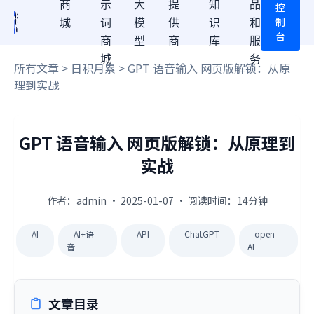
商
示
大
提
知
品
控
制
城
词
模
供
识
和
台
商
型
商
库
服
城
务
所有文章
>
日积月累
> GPT 语音输入 网页版解锁：从原
理到实战
GPT 语音输入 网页版解锁：从原理到
实战
作者：admin · 2025-01-07 · 阅读时间：14分钟
AI
AI+语
API
ChatGPT
open
音
AI
文章目录