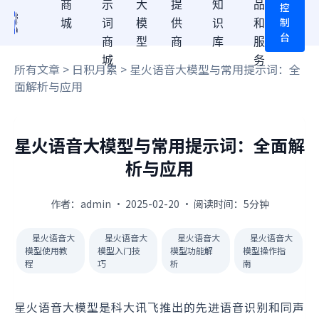
商
示
大
提
知
品
控
制
城
词
模
供
识
和
台
商
型
商
库
服
城
务
所有文章
>
日积月累
> 星火语音大模型与常用提示词：全
面解析与应用
星火语音大模型与常用提示词：全面解
析与应用
作者：admin · 2025-02-20 · 阅读时间：5分钟
星火语音大
星火语音大
星火语音大
星火语音大
模型使用教
模型入门技
模型功能解
模型操作指
程
巧
析
南
星火语音大模型是科大讯飞推出的先进语音识别和同声