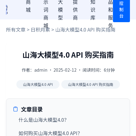
商
示
大
提
知
品
控
制
城
词
模
供
识
和
台
商
型
商
库
服
城
务
所有文章
>
日积月累
> 山海大模型4.0 API 购买指南
山海大模型4.0 API 购买指南
作者：admin · 2025-02-12 · 阅读时间：6分钟
山海大模型4.0 API
山海大模型4.0 API 购买指南
文章目录
什么是山海大模型4.0？
如何购买山海大模型4.0 API？