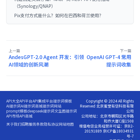
（Synology/QNAP）
Pix支付方式是什么？如何在巴西和荷兰使用？
上一篇
下一篇
AndesGPT-2.0 Agent 开发：引领
OpenAI GPT-4 常用
AI领域的创新风潮
提示词收集
API大全
API平台
API集成平台
提示词模板
Copyright © 2024 All Rights
AI提示词
AI提示词商城
提示词网站
Reserved 北京蜜堂有信科技有限
prompt模板
deepseek提示词
文生图提示词
公司
API市场
API商城
公司地址：北京市朝阳区光华路
和乔大厦C座1508
关于我们
招聘
服务条款
隐私协议
网站地图
增值电信业务经营许可证：京B2-
20191889 京ICP备18034931
号-7