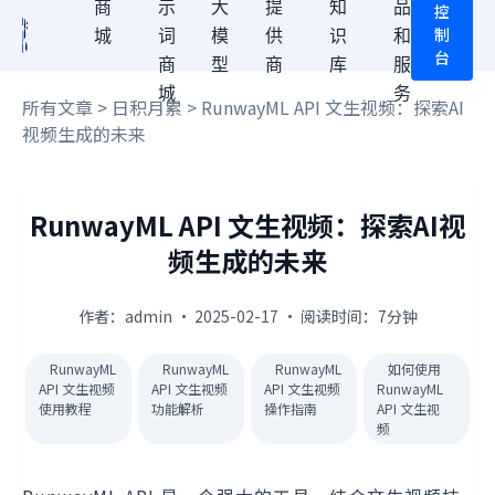
商
示
大
提
知
品
控
制
城
词
模
供
识
和
台
商
型
商
库
服
城
务
所有文章
>
日积月累
> RunwayML API 文生视频：探索AI
视频生成的未来
RunwayML API 文生视频：探索AI视
频生成的未来
作者：admin · 2025-02-17 · 阅读时间：7分钟
RunwayML
RunwayML
RunwayML
如何使用
API 文生视频
API 文生视频
API 文生视频
RunwayML
使用教程
功能解析
操作指南
API 文生视
频