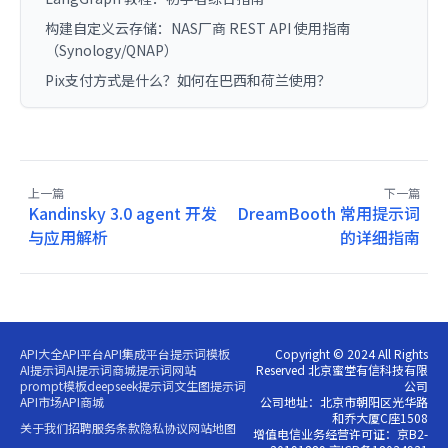
构建自定义云存储：NAS厂商 REST API 使用指南
（Synology/QNAP）
Pix支付方式是什么？如何在巴西和荷兰使用？
上一篇
下一篇
Kandinsky 3.0 agent 开发
DreamBooth 常用提示词
与应用解析
的详细指南
API大全
API平台
API集成平台
提示词模板
Copyright © 2024 All Rights
AI提示词
AI提示词商城
提示词网站
Reserved 北京蜜堂有信科技有限
prompt模板
deepseek提示词
文生图提示词
公司
API市场
API商城
公司地址：北京市朝阳区光华路
和乔大厦C座1508
关于我们
招聘
服务条款
隐私协议
网站地图
增值电信业务经营许可证：京B2-