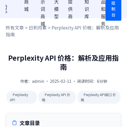
商
示
大
提
知
品
控
制
城
词
模
供
识
和
台
商
型
商
库
服
城
务
所有文章
>
日积月累
> Perplexity API 价格：解析及应用
指南
Perplexity API 价格：解析及应用指
南
作者：admin · 2025-02-11 · 阅读时间：6分钟
Perplexity
Perplexity API 价
Perplexity API接口 价
API
格
格
文章目录