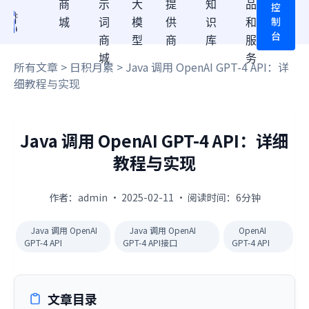
商
示
大
提
知
品
控
制
城
词
模
供
识
和
台
商
型
商
库
服
城
务
所有文章
>
日积月累
> Java 调用 OpenAI GPT-4 API：详
细教程与实现
Java 调用 OpenAI GPT-4 API：详细
教程与实现
作者：admin · 2025-02-11 · 阅读时间：6分钟
Java 调用 OpenAI
Java 调用 OpenAI
OpenAI
GPT-4 API
GPT-4 API接口
GPT-4 API
文章目录