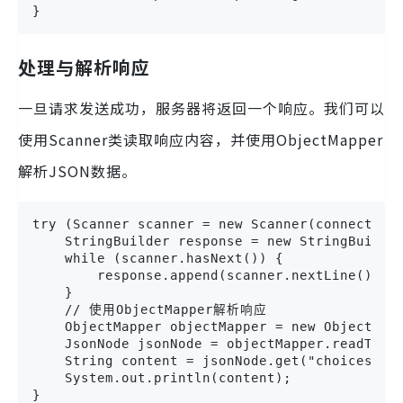
}
处理与解析响应
一旦请求发送成功，服务器将返回一个响应。我们可以
使用Scanner类读取响应内容，并使用ObjectMapper
解析JSON数据。
try (Scanner scanner = new Scanner(connection.
    StringBuilder response = new StringBuilder
    while (scanner.hasNext()) {

        response.append(scanner.nextLine());

    }

    // 使用ObjectMapper解析响应

    ObjectMapper objectMapper = new ObjectMapp
    JsonNode jsonNode = objectMapper.readTree(
    String content = jsonNode.get("choices").g
    System.out.println(content);

}