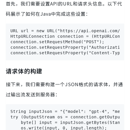
首先，我们需要设置API的URL和请求头信息。以下代
码展示了如何在Java中完成这些设置：
URL url = new URL("https://api.openai.com/v1/c
HttpURLConnection connection = (HttpURLConnect
connection.setRequestMethod("POST");

connection.setRequestProperty("Authorization",
connection.setRequestProperty("Content-Type",
请求体的构建
接下来，我们需要构建一个JSON格式的请求体，并通
过输出流发送到服务器：
String inputJson = "{"model": "gpt-4", "messag
try (OutputStream os = connection.getOutputStr
    byte[] input = inputJson.getBytes(Standard
    os.write(input, 0, input.length);
